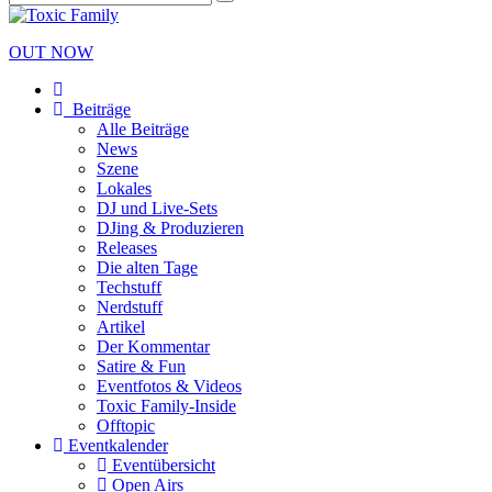
OUT NOW
Beiträge
Alle Beiträge
News
Szene
Lokales
DJ und Live-Sets
DJing & Produzieren
Releases
Die alten Tage
Techstuff
Nerdstuff
Artikel
Der Kommentar
Satire & Fun
Eventfotos & Videos
Toxic Family-Inside
Offtopic
Eventkalender
Eventübersicht
Open Airs