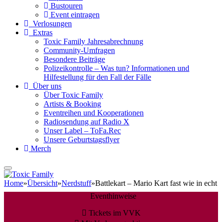
Bustouren
Event eintragen
Verlosungen
Extras
Toxic Family Jahresabrechnung
Community-Umfragen
Besondere Beiträge
Polizeikontrolle – Was tun? Informationen und
Hilfestellung für den Fall der Fälle
Über uns
Über Toxic Family
Artists & Booking
Eventreihen und Kooperationen
Radiosendung auf Radio X
Unser Label – ToFa.Rec
Unsere Geburtstagsflyer
Merch
Home
»
Übersicht
»
Nerdstuff
»
Battlekart – Mario Kart fast wie in echt
Eventhinweise
Tickets im VVK