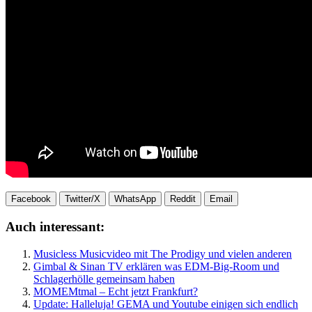
Facebook
Twitter/X
WhatsApp
Reddit
Email
Auch interessant:
Musicless Musicvideo mit The Prodigy und vielen anderen
Gimbal & Sinan TV erklären was EDM-Big-Room und
Schlagerhölle gemeinsam haben
MOMEMtmal – Echt jetzt Frankfurt?
Update: Halleluja! GEMA und Youtube einigen sich endlich