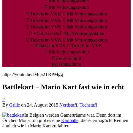
Mit Verlosungsaktion
Mit Verlosungsaktion
Tickets im VVK
Mit Verlosungsaktion
Tickets im VVK
Mit Verlosungsaktion
Tickets im VVK
Mit Verlosungsaktion
VVK-Tickets
Mit Verlosungsaktion
Tickets im VVK
Mit Verlosungsaktion
Tickets im VVK
Tickets im VVK
Mit Verlosungsaktion
Freier Eintritt
per Anmeldung
https://youtu.be/D4qa2TRPMgg
Battlekart – Mario Kart fast wie in echt
2
By
Grille
on
24. August 2015
Nerdstuff
,
Techstuff
In Belgien werden Gamerträume war. Denn dort im
Örtchen Mouscron gibt es eine
Karthalle
, die es ermöglicht Rennen
ähnlich wie in Mario Kart zu fahren.