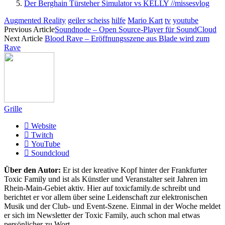
Der Berghain Türsteher Simulator vs KELLY //missesvlog
Augmented Reality
geiler scheiss
hilfe
Mario Kart
tv
youtube
Previous Article
Soundnode – Open Source-Player für SoundCloud
Next Article
Blood Rave – Eröffnungsszene aus Blade wird zum
Rave
Grille
Website
Twitch
YouTube
Soundcloud
Über den Autor:
Er ist der kreative Kopf hinter der Frankfurter
Toxic Family und ist als Künstler und Veranstalter seit Jahren im
Rhein-Main-Gebiet aktiv. Hier auf toxicfamily.de schreibt und
berichtet er vor allem über seine Leidenschaft zur elektronischen
Musik und der Club- und Event-Szene. Einmal in der Woche meldet
er sich im Newsletter der Toxic Family, auch schon mal etwas
persönlicher zu Wort.