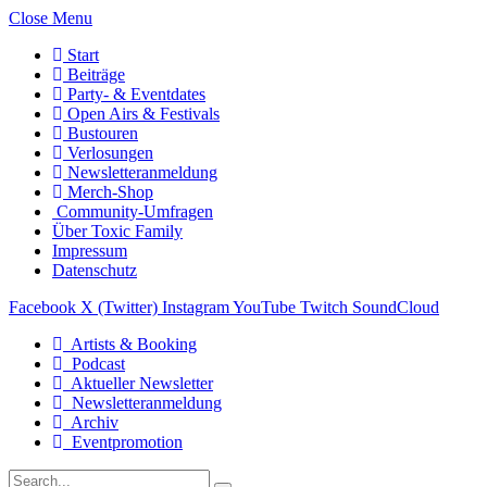
Close Menu
Start
Beiträge
Party- & Eventdates
Open Airs & Festivals
Bustouren
Verlosungen
Newsletteranmeldung
Merch-Shop
Community-Umfragen
Über Toxic Family
Impressum
Datenschutz
Facebook
X (Twitter)
Instagram
YouTube
Twitch
SoundCloud
Artists & Booking
Podcast
Aktueller Newsletter
Newsletteranmeldung
Archiv
Eventpromotion