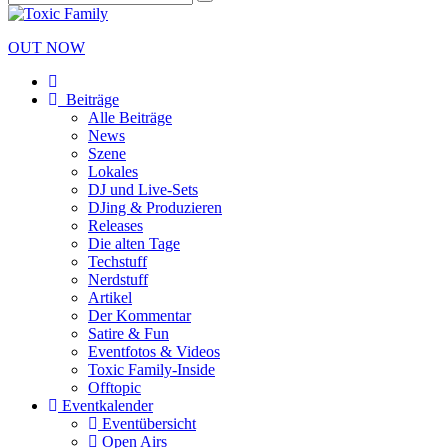
OUT NOW
Beiträge
Alle Beiträge
News
Szene
Lokales
DJ und Live-Sets
DJing & Produzieren
Releases
Die alten Tage
Techstuff
Nerdstuff
Artikel
Der Kommentar
Satire & Fun
Eventfotos & Videos
Toxic Family-Inside
Offtopic
Eventkalender
Eventübersicht
Open Airs