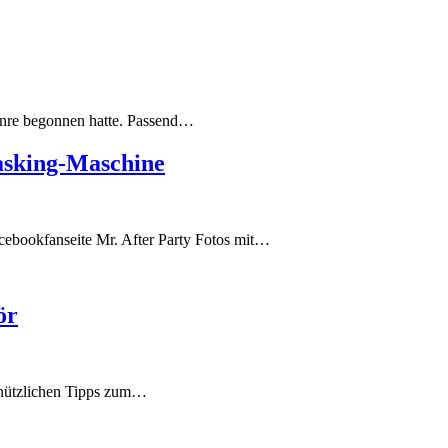
genre begonnen hatte. Passend…
asking-Maschine
acebookfanseite Mr. After Party Fotos mit…
ör
r nützlichen Tipps zum…