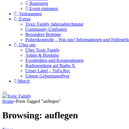
Bustouren
Event eintragen
Verlosungen
Extras
Toxic Family Jahresabrechnung
Community-Umfragen
Besondere Beiträge
Polizeikontrolle – Was tun? Informationen und Hilfestellu
Über uns
Über Toxic Family
Artists & Booking
Eventreihen und Kooperationen
Radiosendung auf Radio X
Unser Label – ToFa.Rec
Unsere Geburtstagsflyer
Merch
Home
»
Posts Tagged "auflegen"
Browsing:
auflegen