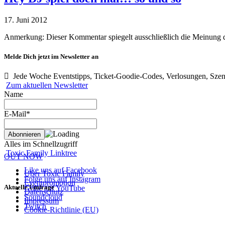
17. Juni 2012
Anmerkung: Dieser Kommentar spiegelt ausschließlich die Meinung 
Melde Dich jetzt im Newsletter an
Jede Woche Eventstipps, Ticket-Goodie-Codes, Verlosungen, Szen
Zum aktuellen Newsletter
Name
E-Mail*
Alles im Schnellzugriff
Toxic Family Linktree
OUT NOW
Like uns auf Facebook
Über Toxic Family
Folge uns auf Instagram
Eventpromotion
Aktuelle Umfrage
Grille auf YouTube
Datenschutz
Soundcloud
Impressum
Twitch
Cookie-Richtlinie (EU)