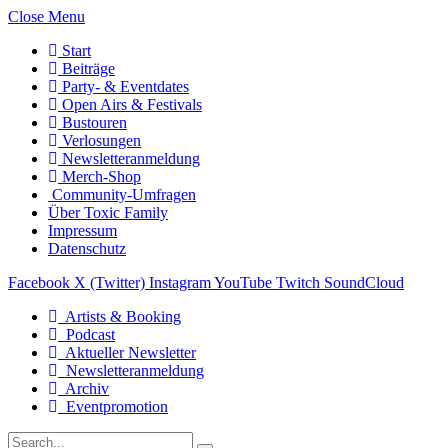
Close Menu
Start
Beiträge
Party- & Eventdates
Open Airs & Festivals
Bustouren
Verlosungen
Newsletteranmeldung
Merch-Shop
Community-Umfragen
Über Toxic Family
Impressum
Datenschutz
Facebook
X (Twitter)
Instagram
YouTube
Twitch
SoundCloud
Artists & Booking
Podcast
Aktueller Newsletter
Newsletteranmeldung
Archiv
Eventpromotion