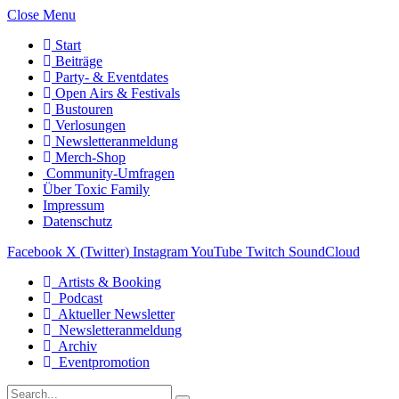
Close Menu
Start
Beiträge
Party- & Eventdates
Open Airs & Festivals
Bustouren
Verlosungen
Newsletteranmeldung
Merch-Shop
Community-Umfragen
Über Toxic Family
Impressum
Datenschutz
Facebook
X (Twitter)
Instagram
YouTube
Twitch
SoundCloud
Artists & Booking
Podcast
Aktueller Newsletter
Newsletteranmeldung
Archiv
Eventpromotion