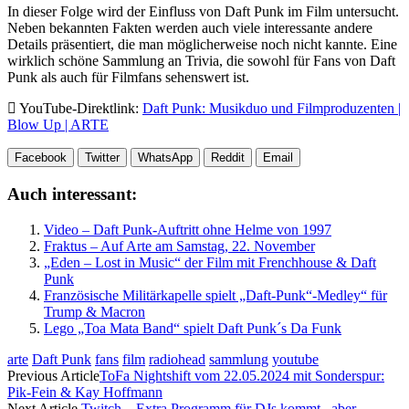
In dieser Folge wird der Einfluss von Daft Punk im Film untersucht.
Neben bekannten Fakten werden auch viele interessante andere
Details präsentiert, die man möglicherweise noch nicht kannte. Eine
wirklich schöne Sammlung an Trivia, die sowohl für Fans von Daft
Punk als auch für Filmfans sehenswert ist.
YouTube-Direktlink:
Daft Punk: Musikduo und Filmproduzenten |
Blow Up | ARTE
Facebook
Twitter
WhatsApp
Reddit
Email
Auch interessant:
Video – Daft Punk-Auftritt ohne Helme von 1997
Fraktus – Auf Arte am Samstag, 22. November
„Eden – Lost in Music“ der Film mit Frenchhouse & Daft
Punk
Französische Militärkapelle spielt „Daft-Punk“-Medley“ für
Trump & Macron
Lego „Toa Mata Band“ spielt Daft Punk´s Da Funk
arte
Daft Punk
fans
film
radiohead
sammlung
youtube
Previous Article
ToFa Nightshift vom 22.05.2024 mit Sonderspur:
Pik-Fein & Kay Hoffmann
Next Article
Twitch – Extra Programm für DJs kommt.. aber..