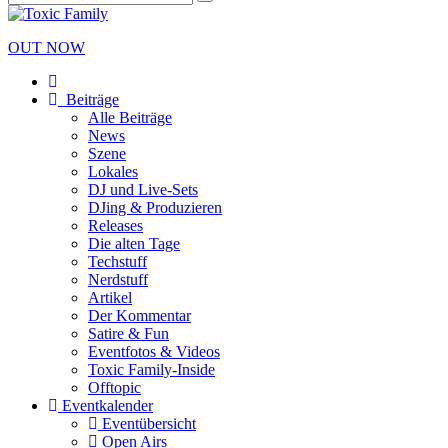
OUT NOW
Beiträge
Alle Beiträge
News
Szene
Lokales
DJ und Live-Sets
DJing & Produzieren
Releases
Die alten Tage
Techstuff
Nerdstuff
Artikel
Der Kommentar
Satire & Fun
Eventfotos & Videos
Toxic Family-Inside
Offtopic
Eventkalender
Eventübersicht
Open Airs