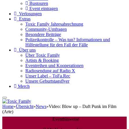
Bustouren
Event eintragen
Verlosungen
Extras
Toxic Family Jahresabrechnung
Community-Umfragen
Besondere Beiträge
Polizeikontrolle – Was tun? Informationen und
Hilfestellung für den Fall der Fälle
Über uns
Über Toxic Family
Artists & Booking
Eventreihen und Kooperationen
Radiosendung auf Radio X
Unser Label – ToFa.Rec
Unsere Geburtstagsflyer
Merch
Home
»
Übersicht
»
News
»
Video: Blow up – Daft Punk im Film
(Arte)
Eventhinweise