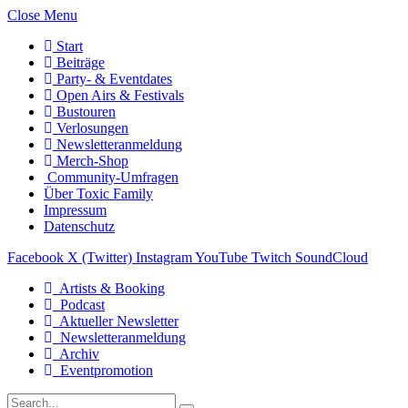
Close Menu
Start
Beiträge
Party- & Eventdates
Open Airs & Festivals
Bustouren
Verlosungen
Newsletteranmeldung
Merch-Shop
Community-Umfragen
Über Toxic Family
Impressum
Datenschutz
Facebook
X (Twitter)
Instagram
YouTube
Twitch
SoundCloud
Artists & Booking
Podcast
Aktueller Newsletter
Newsletteranmeldung
Archiv
Eventpromotion