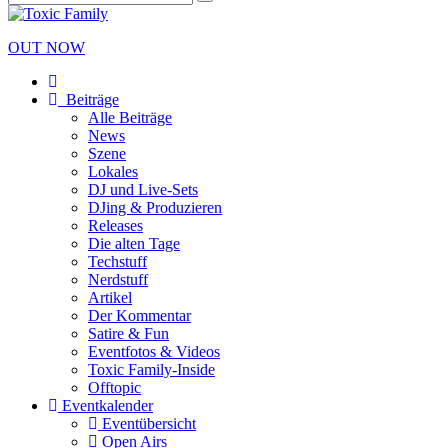
OUT NOW
Beiträge
Alle Beiträge
News
Szene
Lokales
DJ und Live-Sets
DJing & Produzieren
Releases
Die alten Tage
Techstuff
Nerdstuff
Artikel
Der Kommentar
Satire & Fun
Eventfotos & Videos
Toxic Family-Inside
Offtopic
Eventkalender
Eventübersicht
Open Airs