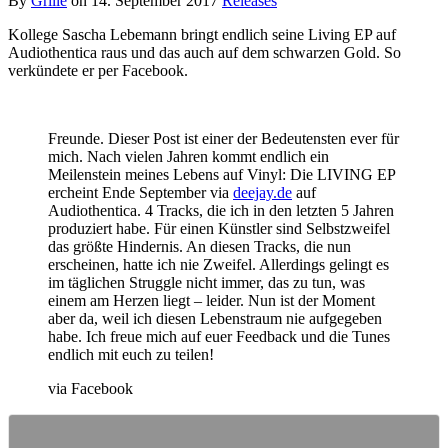
By
Grille
on
14. September 2017
Releases
Kollege Sascha Lebemann bringt endlich seine Living EP auf
Audiothentica raus und das auch auf dem schwarzen Gold. So
verkündete er per Facebook.
Freunde. Dieser Post ist einer der Bedeutensten ever für
mich. Nach vielen Jahren kommt endlich ein
Meilenstein meines Lebens auf Vinyl: Die LIVING EP
ercheint Ende September via
deejay.de
auf
Audiothentica. 4 Tracks, die ich in den letzten 5 Jahren
produziert habe. Für einen Künstler sind Selbstzweifel
das größte Hindernis. An diesen Tracks, die nun
erscheinen, hatte ich nie Zweifel. Allerdings gelingt es
im täglichen Struggle nicht immer, das zu tun, was
einem am Herzen liegt – leider. Nun ist der Moment
aber da, weil ich diesen Lebenstraum nie aufgegeben
habe. Ich freue mich auf euer Feedback und die Tunes
endlich mit euch zu teilen!
via Facebook