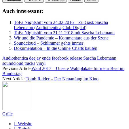
Auch interessant:
ToFa Nightshift vom 24.02.2016 – Zu Gast: Sascha
Lebemann (Audiothentica,Club Digital)
ToFa Nightshift vom 21.11.2018 mit Sascha Lebemann
Wir und die Pandemie – Kommentare aus der Szene
Soundcloud – Schlimmer gehts immer
Dokumentation – In die Online-Charts kaufen
Audiothentica
deejay
ende
facebook
release
Sascha Lebemann
soundcloud
tracks
vinyl
Previous Article
Wahl 2017 – Unsere Wahlplakate für mehr Beat im
Bundestag
Next Article
Tomb Raider – Der Neuanfang im Kino
Grille
Website
Twitch