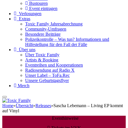
Bustouren
Event eintragen
Verlosungen
Extras
Toxic Family Jahresabrechnung
Community-Umfragen
Besondere Beiträge
Polizeikontrolle – Was tun? Informationen und
Hilfestellung für den Fall der Fälle
Über uns
Über Toxic Family
Artists & Booking
Eventreihen und Kooperationen
Radiosendung auf Radio X
Unser Label – ToFa.Rec
Unsere Geburtstagsflyer
Merch
Home
»
Übersicht
»
Releases
»
Sascha Lebemann – Living EP kommt
auf Vinyl
Eventhinweise
Tickets im VVK