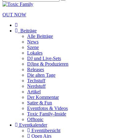
OUT NOW
Beiträge
Alle Beiträge
News
Szene
Lokales
DJ und Live-Sets
DJing & Produzieren
Releases
Die alten Tage
Techstuff
Nerdstuff
Artikel
Der Kommentar
Satire & Fun
Eventfotos & Videos
Toxic Family-Inside
Offtopic
Eventkalender
Eventübersicht
Open Airs