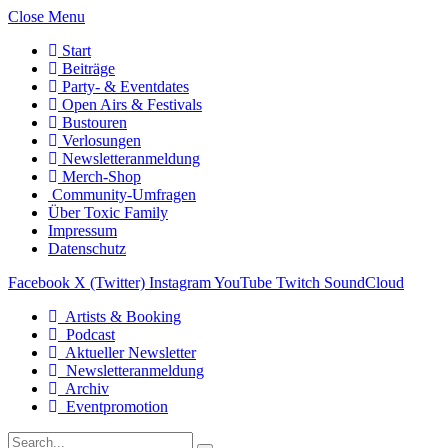
Close Menu
Start
Beiträge
Party- & Eventdates
Open Airs & Festivals
Bustouren
Verlosungen
Newsletteranmeldung
Merch-Shop
Community-Umfragen
Über Toxic Family
Impressum
Datenschutz
Facebook
X (Twitter)
Instagram
YouTube
Twitch
SoundCloud
Artists & Booking
Podcast
Aktueller Newsletter
Newsletteranmeldung
Archiv
Eventpromotion