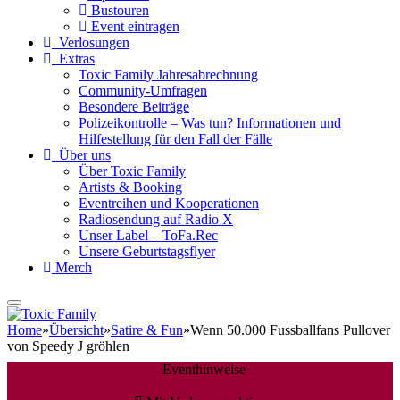
Bustouren
Event eintragen
Verlosungen
Extras
Toxic Family Jahresabrechnung
Community-Umfragen
Besondere Beiträge
Polizeikontrolle – Was tun? Informationen und
Hilfestellung für den Fall der Fälle
Über uns
Über Toxic Family
Artists & Booking
Eventreihen und Kooperationen
Radiosendung auf Radio X
Unser Label – ToFa.Rec
Unsere Geburtstagsflyer
Merch
Home
»
Übersicht
»
Satire & Fun
»
Wenn 50.000 Fussballfans Pullover
von Speedy J gröhlen
Eventhinweise