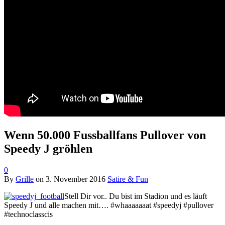
Wenn 50.000 Fussballfans Pullover von
Speedy J gröhlen
0
By
Grille
on
3. November 2016
Satire & Fun
Stell Dir vor.. Du bist im Stadion und es läuft
Speedy J und alle machen mit….
#whaaaaaaat
#speedyj
#pullover
#technoclasscis