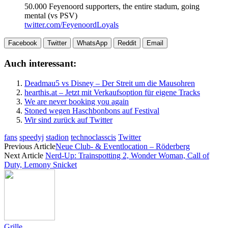
50.000 Feyenoord supporters, the entire stadum, going
mental (vs PSV)
twitter.com/FeyenoordLoyals
Facebook
Twitter
WhatsApp
Reddit
Email
Auch interessant:
Deadmau5 vs Disney – Der Streit um die Mausohren
hearthis.at – Jetzt mit Verkaufsoption für eigene Tracks
We are never booking you again
Stoned wegen Haschbonbons auf Festival
Wir sind zurück auf Twitter
fans
speedyj
stadion
technoclasscis
Twitter
Previous Article
Neue Club- & Eventlocation – Röderberg
Next Article
Nerd-Up: Trainspotting 2, Wonder Woman, Call of
Duty, Lemony Snicket
Grille