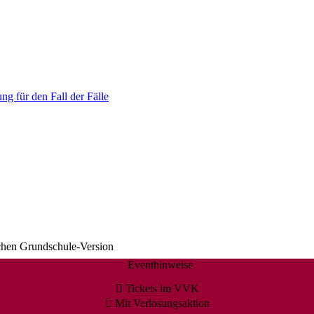
ng für den Fall der Fälle
chen Grundschule-Version
Eventhinweise
Tickets im VVK
Mit Verlosungsaktion