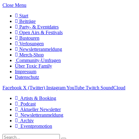
Close Menu
Start
Beiträge
Party- & Eventdates
Open Airs & Festivals
Bustouren
Verlosungen
Newsletteranmeldung
Merch-Shop
Community-Umfragen
Über Toxic Family
Impressum
Datenschutz
Facebook
X (Twitter)
Instagram
YouTube
Twitch
SoundCloud
Artists & Booking
Podcast
Aktueller Newsletter
Newsletteranmeldung
Archiv
Eventpromotion