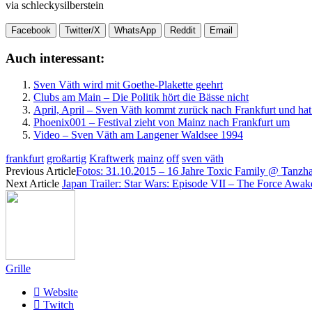
via schleckysilberstein
Facebook
Twitter/X
WhatsApp
Reddit
Email
Auch interessant:
Sven Väth wird mit Goethe-Plakette geehrt
Clubs am Main – Die Politik hört die Bässe nicht
April, April – Sven Väth kommt zurück nach Frankfurt und hat
Phoenix001 – Festival zieht von Mainz nach Frankfurt um
Video – Sven Väth am Langener Waldsee 1994
frankfurt
großartig
Kraftwerk
mainz
off
sven väth
Previous Article
Fotos: 31.10.2015 – 16 Jahre Toxic Family @ Tanzh
Next Article
Japan Trailer: Star Wars: Episode VII – The Force Awak
Grille
Website
Twitch