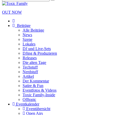
OUT NOW
Beiträge
Alle Beiträge
News
Szene
Lokales
DJ und Live-Sets
DJing & Produzieren
Releases
Die alten Tage
Techstuff
Nerdstuff
Artikel
Der Kommentar
Satire & Fun
Eventfotos & Videos
Toxic Family-Inside
Offtopic
Eventkalender
Eventübersicht
Open Airs