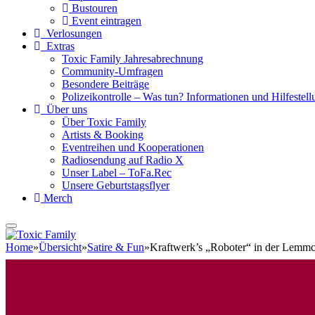
Bustouren
Event eintragen
Verlosungen
Extras
Toxic Family Jahresabrechnung
Community-Umfragen
Besondere Beiträge
Polizeikontrolle – Was tun? Informationen und Hilfestellu
Über uns
Über Toxic Family
Artists & Booking
Eventreihen und Kooperationen
Radiosendung auf Radio X
Unser Label – ToFa.Rec
Unsere Geburtstagsflyer
Merch
Home
»
Übersicht
»
Satire & Fun
»
Kraftwerk’s „Roboter“ in der Lemm