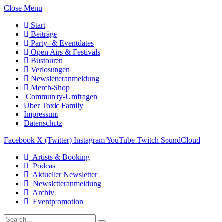
Close Menu
Start
Beiträge
Party- & Eventdates
Open Airs & Festivals
Bustouren
Verlosungen
Newsletteranmeldung
Merch-Shop
Community-Umfragen
Über Toxic Family
Impressum
Datenschutz
Facebook
X (Twitter)
Instagram
YouTube
Twitch
SoundCloud
Artists & Booking
Podcast
Aktueller Newsletter
Newsletteranmeldung
Archiv
Eventpromotion