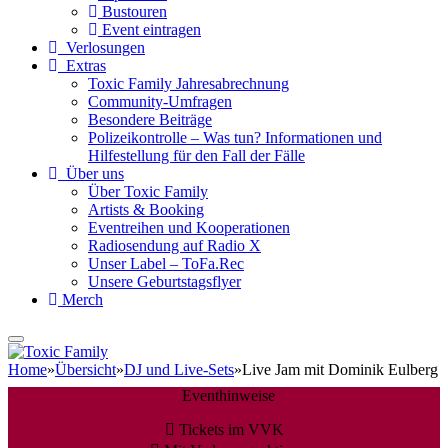
Bustouren
Event eintragen
Verlosungen
Extras
Toxic Family Jahresabrechnung
Community-Umfragen
Besondere Beiträge
Polizeikontrolle – Was tun? Informationen und
Hilfestellung für den Fall der Fälle
Über uns
Über Toxic Family
Artists & Booking
Eventreihen und Kooperationen
Radiosendung auf Radio X
Unser Label – ToFa.Rec
Unsere Geburtstagsflyer
Merch
Home
»
Übersicht
»
DJ und Live-Sets
»
Live Jam mit Dominik Eulberg
Eventhinweise
Tickets im VVK