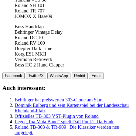
Roland SH 101
Roland TR 707
JOMOX X-Base09
Boss Handclap
Behringer Vintage Delay
Roland DC 10
Roland RV 100
Doepfer Dark Time
Korg ES1 MKII
Vermona Retroverb
Boss HC 2 Hand Clapper
Facebook
Twitter/X
WhatsApp
Reddit
Email
Auch interessant:
Behringer hat preiswerten 303-Clone am Start
Dominik Eulberg und sein Kartenspiel bei der Landesschau
Rheinland-Pfalz
Offizielles TB-303 VST-Plugin von Roland
Lego „Toa Mata Band“ spielt Daft Punk´s Da Funk
Roland TB-303 & TR-909 | Die Klassiker werden neu
aufgelegt.