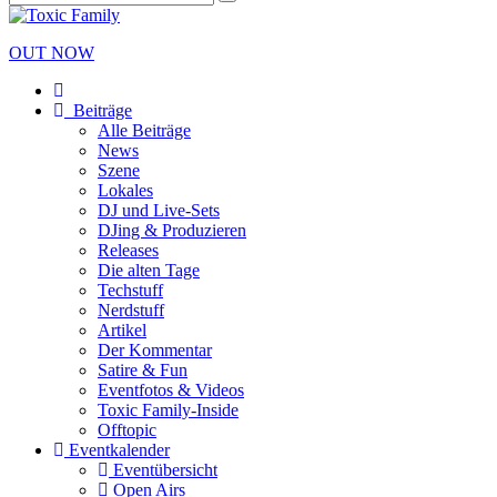
OUT NOW
Beiträge
Alle Beiträge
News
Szene
Lokales
DJ und Live-Sets
DJing & Produzieren
Releases
Die alten Tage
Techstuff
Nerdstuff
Artikel
Der Kommentar
Satire & Fun
Eventfotos & Videos
Toxic Family-Inside
Offtopic
Eventkalender
Eventübersicht
Open Airs