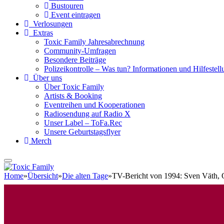
Bustouren
Event eintragen
Verlosungen
Extras
Toxic Family Jahresabrechnung
Community-Umfragen
Besondere Beiträge
Polizeikontrolle – Was tun? Informationen und Hilfestellu
Über uns
Über Toxic Family
Artists & Booking
Eventreihen und Kooperationen
Radiosendung auf Radio X
Unser Label – ToFa.Rec
Unsere Geburtstagsflyer
Merch
Home
»
Übersicht
»
Die alten Tage
»
TV-Bericht von 1994: Sven Väth, 