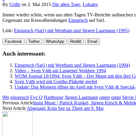
By
Grille
on
2. Mai 2015
Die alten Tage
,
Lokales
Immer wieder schön, wenn aus alten Tagen TV-Berichte auftauchen u
Gegensatz zur Krawallsendungen
Einspruch
auf Sat1.
Link:
Einspruch (Sat1) mit Westbam und Jürgen Laarmann (1995)
Facebook
Twitter
WhatsApp
Reddit
Email
Auch interessant:
Einspruch (Sat1) mit Westbam und Jürgen Laarmann (1994)
Video – Sven Väth am Langener Waldsee 1994
WOM Journal 10/1994: Sven Väth – Der Mann mit den drei Ge
Sven Väth wird mit Goethe-Plakette geehrt
Update: Das Momem öffnet im April mit Sven Väth & Special
90s
einspruch
Eye Q
Harthouse
Jürgen Laarmann
omen
omni
Stevie
Previous Article
Insist Music | Patrick Kunkel, Jürgen Kirsch & Meh
Next Article
Abgesagt: Kein See us There am 9. Mai