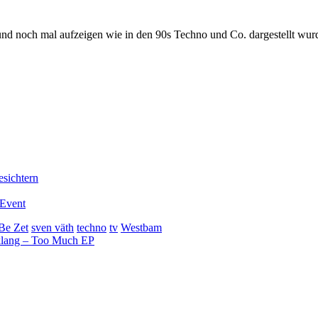
nd noch mal aufzeigen wie in den 90s Techno und Co. dargestellt wur
sichtern
-Event
 Be Zet
sven väth
techno
tv
Westbam
rklang – Too Much EP