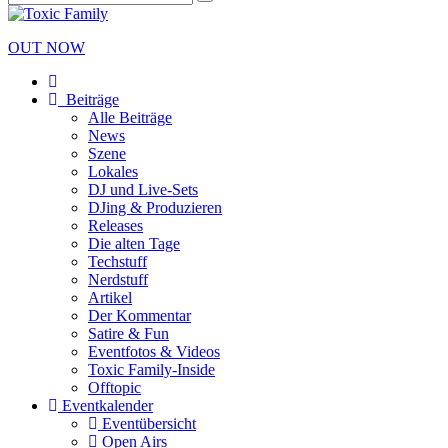
OUT NOW
Beiträge
Alle Beiträge
News
Szene
Lokales
DJ und Live-Sets
DJing & Produzieren
Releases
Die alten Tage
Techstuff
Nerdstuff
Artikel
Der Kommentar
Satire & Fun
Eventfotos & Videos
Toxic Family-Inside
Offtopic
Eventkalender
Eventübersicht
Open Airs