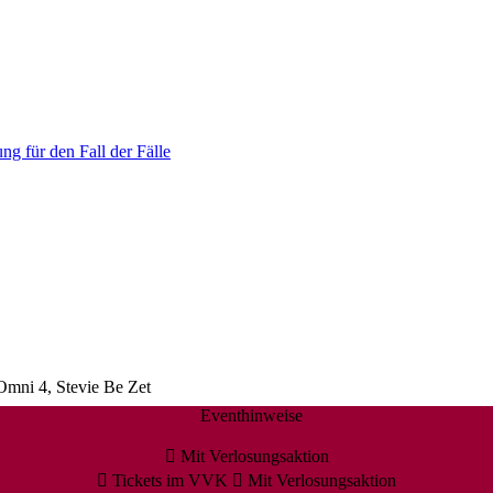
ng für den Fall der Fälle
Omni 4, Stevie Be Zet
Eventhinweise
Mit Verlosungsaktion
Tickets im VVK
Mit Verlosungsaktion