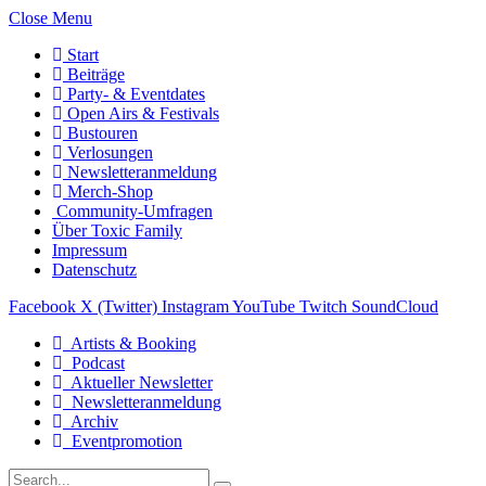
Close Menu
Start
Beiträge
Party- & Eventdates
Open Airs & Festivals
Bustouren
Verlosungen
Newsletteranmeldung
Merch-Shop
Community-Umfragen
Über Toxic Family
Impressum
Datenschutz
Facebook
X (Twitter)
Instagram
YouTube
Twitch
SoundCloud
Artists & Booking
Podcast
Aktueller Newsletter
Newsletteranmeldung
Archiv
Eventpromotion