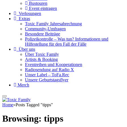
Bustouren
Event eintragen
Verlosungen
Extras
Toxic Family Jahresabrechnung
Community-Umfragen
Besondere Beiträge
Polizeikontrolle – Was tun? Informationen und
Hilfestellung für den Fall der Fälle
Über uns
Über Toxic Family
Artists & Booking
Eventreihen und Kooperationen
Radiosendung auf Radio X
Unser Label – ToFa.Rec
Unsere Geburtstagsflyer
Merch
Home
»
Posts Tagged "tipps"
Browsing:
tipps