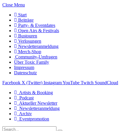
Close Menu
Start
Beiträge
Party- & Eventdates
Open Airs & Festivals
Bustouren
Verlosungen
Newsletteranmeldung
Merch-Shop
Community-Umfragen
Über Toxic Family
Impressum
Datenschutz
Facebook
X (Twitter)
Instagram
YouTube
Twitch
SoundCloud
Artists & Booking
Podcast
Aktueller Newsletter
Newsletteranmeldung
Archiv
Eventpromotion