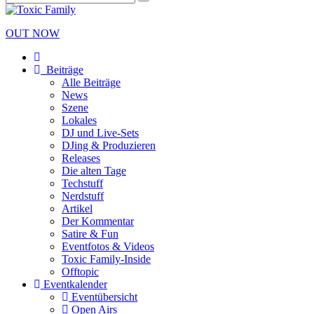
OUT NOW
Beiträge
Alle Beiträge
News
Szene
Lokales
DJ und Live-Sets
DJing & Produzieren
Releases
Die alten Tage
Techstuff
Nerdstuff
Artikel
Der Kommentar
Satire & Fun
Eventfotos & Videos
Toxic Family-Inside
Offtopic
Eventkalender
Eventübersicht
Open Airs