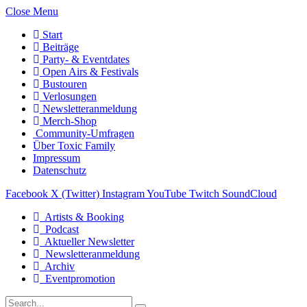
Close Menu
Start
Beiträge
Party- & Eventdates
Open Airs & Festivals
Bustouren
Verlosungen
Newsletteranmeldung
Merch-Shop
Community-Umfragen
Über Toxic Family
Impressum
Datenschutz
Facebook
X (Twitter)
Instagram
YouTube
Twitch
SoundCloud
Artists & Booking
Podcast
Aktueller Newsletter
Newsletteranmeldung
Archiv
Eventpromotion