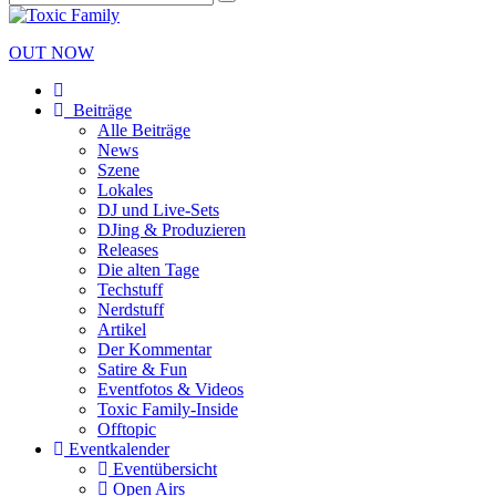
OUT NOW
Beiträge
Alle Beiträge
News
Szene
Lokales
DJ und Live-Sets
DJing & Produzieren
Releases
Die alten Tage
Techstuff
Nerdstuff
Artikel
Der Kommentar
Satire & Fun
Eventfotos & Videos
Toxic Family-Inside
Offtopic
Eventkalender
Eventübersicht
Open Airs