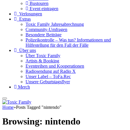
Bustouren
Event eintragen
Verlosungen
Extras
Toxic Family Jahresabrechnung
Community-Umfragen
Besondere Beiträge
Polizeikontrolle – Was tun? Informationen und
Hilfestellung für den Fall der Fälle
Über uns
Über Toxic Family
Artists & Booking
Eventreihen und Kooperationen
Radiosendung auf Radio X
Unser Label – ToFa.Rec
Unsere Geburtstagsflyer
Merch
Home
»
Posts Tagged "nintendo"
Browsing:
nintendo