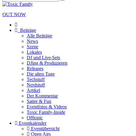
OUT NOW
Beiträge
Alle Beiträge
News
Szene
Lokales
DJ und Live-Sets
DJing & Produzieren
Releases
Die alten Tage
Techstuff
Nerdstuff
Artikel
Der Kommentar
Satire & Fun
Eventfotos & Videos
Toxic Family-Inside
Offtopic
Eventkalender
Eventübersicht
Open Airs