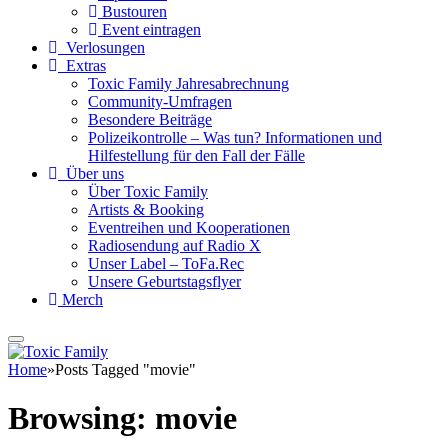
Bustouren
Event eintragen
Verlosungen
Extras
Toxic Family Jahresabrechnung
Community-Umfragen
Besondere Beiträge
Polizeikontrolle – Was tun? Informationen und
Hilfestellung für den Fall der Fälle
Über uns
Über Toxic Family
Artists & Booking
Eventreihen und Kooperationen
Radiosendung auf Radio X
Unser Label – ToFa.Rec
Unsere Geburtstagsflyer
Merch
Home
»
Posts Tagged "movie"
Browsing:
movie