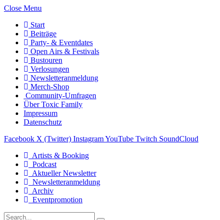
Close Menu
Start
Beiträge
Party- & Eventdates
Open Airs & Festivals
Bustouren
Verlosungen
Newsletteranmeldung
Merch-Shop
Community-Umfragen
Über Toxic Family
Impressum
Datenschutz
Facebook
X (Twitter)
Instagram
YouTube
Twitch
SoundCloud
Artists & Booking
Podcast
Aktueller Newsletter
Newsletteranmeldung
Archiv
Eventpromotion