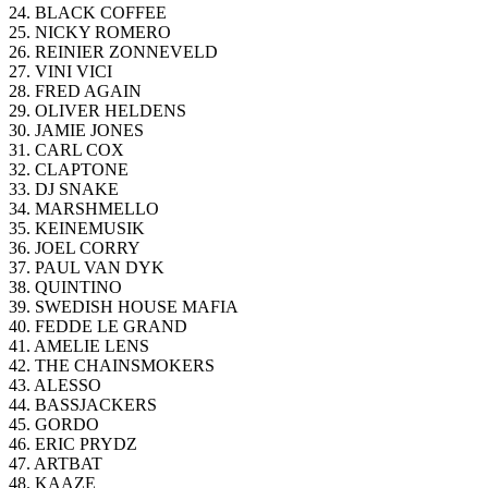
24. BLACK COFFEE
25. NICKY ROMERO
26. REINIER ZONNEVELD
27. VINI VICI
28. FRED AGAIN
29. OLIVER HELDENS
30. JAMIE JONES
31. CARL COX
32. CLAPTONE
33. DJ SNAKE
34. MARSHMELLO
35. KEINEMUSIK
36. JOEL CORRY
37. PAUL VAN DYK
38. QUINTINO
39. SWEDISH HOUSE MAFIA
40. FEDDE LE GRAND
41. AMELIE LENS
42. THE CHAINSMOKERS
43. ALESSO
44. BASSJACKERS
45. GORDO
46. ERIC PRYDZ
47. ARTBAT
48. KAAZE