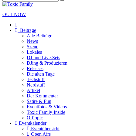
OUT NOW
Beiträge
Alle Beiträge
News
Szene
Lokales
DJ und Live-Sets
DJing & Produzieren
Releases
Die alten Tage
Techstuff
Nerdstuff
Artikel
Der Kommentar
Satire & Fun
Eventfotos & Videos
Toxic Family-Inside
Offtopic
Eventkalender
Eventübersicht
Open Airs