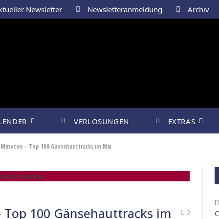
tueller Newsletter
Newsletteranmeldung
Archiv
LENDER
VERLOSUNGEN
EXTRAS
 Minuten – Top 100 Gänsehauttracks im Mix
venthinweise
– Top 100 Gänsehauttracks im
C
0