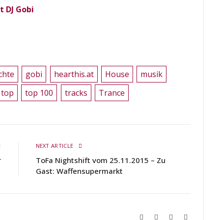
t DJ Gobi
chte
gobi
hearthis.at
House
musik
top
top 100
tracks
Trance
E
NEXT ARTICLE
r
ToFa Nightshift vom 25.11.2015 – Zu
Gast: Waffensupermarkt
Website
Twitch
YouTube
Soundcloud