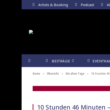
Artists & Booking
Podcast
Ak
BEITRÄGE
EVENTKA
Home
Übersicht
Die alten Tage
10 Stunden 46
»
»
»
E
10 Stunden 46 Minuten 