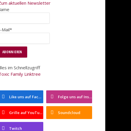
Zum aktuellen Newsletter
Name
-Mail*
lles im Schnellzugriff
Toxic Family Linktree
Like uns auf Facebook
Folge uns auf Instagram
Grille auf YouTube
Soundcloud
Twitch