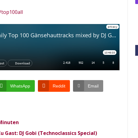
e/top100all
WhatsApp
Reddit
Email
 Minuten
u Gast: DJ Gobi (Technoclassics Special)