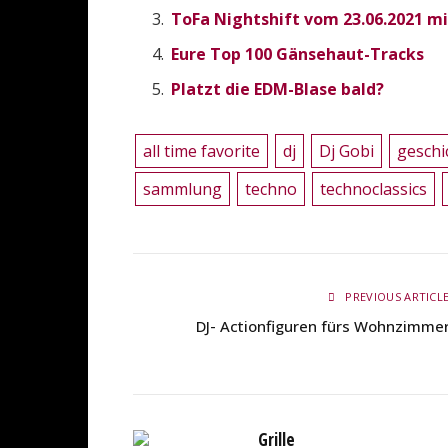
ToFa Nightshift vom 23.06.2021 mi
Eure Top 100 Gänsehaut-Tracks
Platzt die EDM-Blase bald?
all time favorite
dj
Dj Gobi
geschi
sammlung
techno
technoclassics
PREVIOUS ARTICL
DJ- Actionfiguren fürs Wohnzimme
Grille