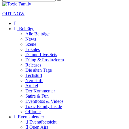
OUT NOW
Beiträge
Alle Beiträge
News
Szene
Lokales
DJ und Live-Sets
DJing & Produzieren
Releases
Die alten Tage
Techstuff
Nerdstuff
Artikel
Der Kommentar
Satire & Fun
Eventfotos & Videos
Toxic Family-Inside
Offtopic
Eventkalender
Eventübersicht
Open Airs