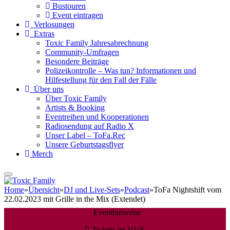
Bustouren
Event eintragen
Verlosungen
Extras
Toxic Family Jahresabrechnung
Community-Umfragen
Besondere Beiträge
Polizeikontrolle – Was tun? Informationen und
Hilfestellung für den Fall der Fälle
Über uns
Über Toxic Family
Artists & Booking
Eventreihen und Kooperationen
Radiosendung auf Radio X
Unser Label – ToFa.Rec
Unsere Geburtstagsflyer
Merch
Home
»
Übersicht
»
DJ und Live-Sets
»
Podcast
»
ToFa Nightshift vom
22.02.2023 mit Grille in the Mix (Extendet)
Eventhinweise
Tickets im VVK