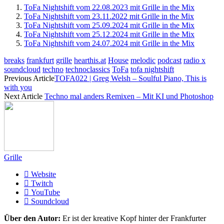
ToFa Nightshift vom 22.08.2023 mit Grille in the Mix
ToFa Nightshift vom 23.11.2022 mit Grille in the Mix
ToFa Nightshift vom 25.09.2024 mit Grille in the Mix
ToFa Nightshift vom 25.12.2024 mit Grille in the Mix
ToFa Nightshift vom 24.07.2024 mit Grille in the Mix
breaks
frankfurt
grille
hearthis.at
House
melodic
podcast
radio x
soundcloud
techno
technoclassics
ToFa
tofa nightshift
Previous Article
TOFA022 | Greg Welsh – Soulful Piano, This is
with you
Next Article
Techno mal anders Remixen – Mit KI und Photoshop
Grille
Website
Twitch
YouTube
Soundcloud
Über den Autor:
Er ist der kreative Kopf hinter der Frankfurter