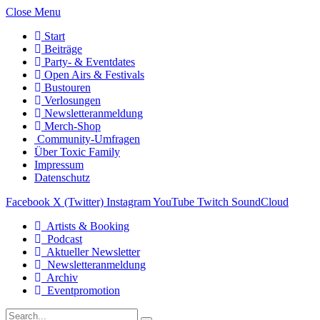
Close Menu
Start
Beiträge
Party- & Eventdates
Open Airs & Festivals
Bustouren
Verlosungen
Newsletteranmeldung
Merch-Shop
Community-Umfragen
Über Toxic Family
Impressum
Datenschutz
Facebook
X (Twitter)
Instagram
YouTube
Twitch
SoundCloud
Artists & Booking
Podcast
Aktueller Newsletter
Newsletteranmeldung
Archiv
Eventpromotion