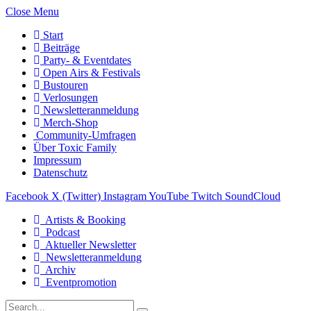
Close Menu
Start
Beiträge
Party- & Eventdates
Open Airs & Festivals
Bustouren
Verlosungen
Newsletteranmeldung
Merch-Shop
Community-Umfragen
Über Toxic Family
Impressum
Datenschutz
Facebook
X (Twitter)
Instagram
YouTube
Twitch
SoundCloud
Artists & Booking
Podcast
Aktueller Newsletter
Newsletteranmeldung
Archiv
Eventpromotion