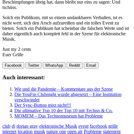
Beschimpfungen übrig hat, dann bleibt nur eins zu sagen: Und
tschüss.
Solch ein Publikum, mit so einem undankbaren Verhalten, ist es
nicht wert, sich den Arsch aufzureißen und ein tolles Event zu
bieten. Solch ein Publikum hat scheinbar die falschen Werte und ist
daher eigentlich auch komplett fehl in der Szene für elektronische
Musik.
Just my 2 cents
Euer Grille
Facebook
Twitter
WhatsApp
Reddit
Email
Auch interessant:
Wir und die Pandemie – Kommentare aus der Szene
Die YouFm Clubnight wurde abgesetzt – Eine Institution
verschwindet
Der Sync-Button mixt nicht!!!
Die ultimative Top 10 der Top 10 mit Techno & Co.
MOMEM – Das Technomuseum hat Probleme
club
dj
dorian gray
elektronische Musik
event
facebook
grille
internet
location
musik
nature one
open air
Probleme
statement