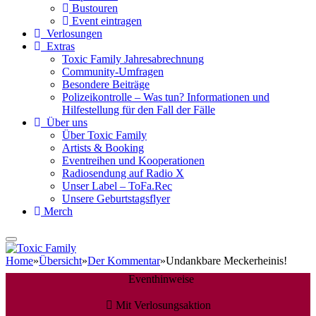
Bustouren
Event eintragen
Verlosungen
Extras
Toxic Family Jahresabrechnung
Community-Umfragen
Besondere Beiträge
Polizeikontrolle – Was tun? Informationen und
Hilfestellung für den Fall der Fälle
Über uns
Über Toxic Family
Artists & Booking
Eventreihen und Kooperationen
Radiosendung auf Radio X
Unser Label – ToFa.Rec
Unsere Geburtstagsflyer
Merch
Home
»
Übersicht
»
Der Kommentar
»
Undankbare Meckerheinis!
Eventhinweise
Mit Verlosungsaktion