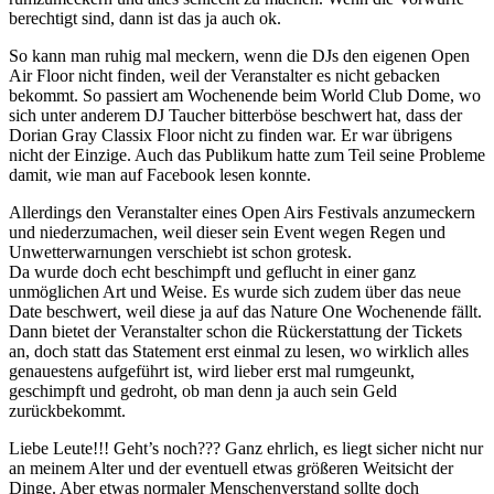
berechtigt sind, dann ist das ja auch ok.
So kann man ruhig mal meckern, wenn die DJs den eigenen Open
Air Floor nicht finden, weil der Veranstalter es nicht gebacken
bekommt. So passiert am Wochenende beim World Club Dome, wo
sich unter anderem DJ Taucher bitterböse beschwert hat, dass der
Dorian Gray Classix Floor nicht zu finden war. Er war übrigens
nicht der Einzige. Auch das Publikum hatte zum Teil seine Probleme
damit, wie man auf Facebook lesen konnte.
Allerdings den Veranstalter eines Open Airs Festivals anzumeckern
und niederzumachen, weil dieser sein Event wegen Regen und
Unwetterwarnungen verschiebt ist schon grotesk.
Da wurde doch echt beschimpft und geflucht in einer ganz
unmöglichen Art und Weise. Es wurde sich zudem über das neue
Date beschwert, weil diese ja auf das Nature One Wochenende fällt.
Dann bietet der Veranstalter schon die Rückerstattung der Tickets
an, doch statt das Statement erst einmal zu lesen, wo wirklich alles
genauestens aufgeführt ist, wird lieber erst mal rumgeunkt,
geschimpft und gedroht, ob man denn ja auch sein Geld
zurückbekommt.
Liebe Leute!!! Geht’s noch??? Ganz ehrlich, es liegt sicher nicht nur
an meinem Alter und der eventuell etwas größeren Weitsicht der
Dinge. Aber etwas normaler Menschenverstand sollte doch