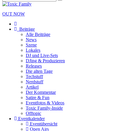
OUT NOW
Beiträge
Alle Beiträge
News
Szene
Lokales
DJ und Live-Sets
DJing & Produzieren
Releases
Die alten Tage
Techstuff
Nerdstuff
Artikel
Der Kommentar
Satire & Fun
Eventfotos & Videos
Toxic Family-Inside
Offtopic
Eventkalender
Eventübersicht
Open Airs