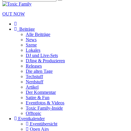
OUT NOW
Beiträge
Alle Beiträge
News
Szene
Lokales
DJ und Live-Sets
DJing & Produzieren
Releases
Die alten Tage
Techstuff
Nerdstuff
Artikel
Der Kommentar
Satire & Fun
Eventfotos & Videos
Toxic Family-Inside
Offtopic
Eventkalender
Eventübersicht
Open Airs