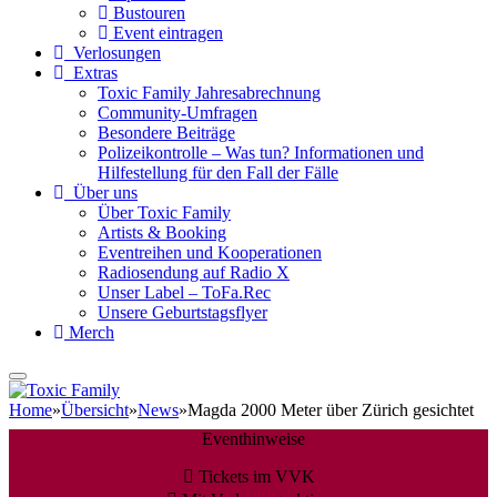
Bustouren
Event eintragen
Verlosungen
Extras
Toxic Family Jahresabrechnung
Community-Umfragen
Besondere Beiträge
Polizeikontrolle – Was tun? Informationen und
Hilfestellung für den Fall der Fälle
Über uns
Über Toxic Family
Artists & Booking
Eventreihen und Kooperationen
Radiosendung auf Radio X
Unser Label – ToFa.Rec
Unsere Geburtstagsflyer
Merch
Home
»
Übersicht
»
News
»
Magda 2000 Meter über Zürich gesichtet
Eventhinweise
Tickets im VVK