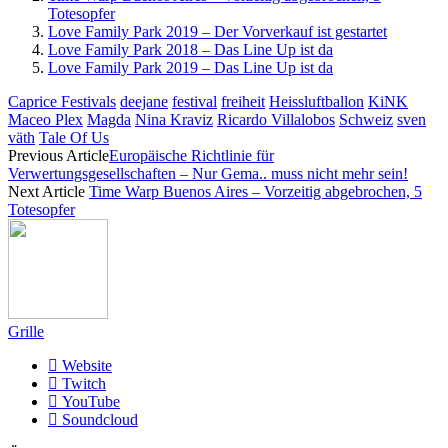
Totesopfer
Love Family Park 2019 – Der Vorverkauf ist gestartet
Love Family Park 2018 – Das Line Up ist da
Love Family Park 2019 – Das Line Up ist da
Caprice Festivals
deejane
festival
freiheit
Heissluftballon
KiNK
Maceo Plex
Magda
Nina Kraviz
Ricardo Villalobos
Schweiz
sven
väth
Tale Of Us
Previous Article
Europäische Richtlinie für
Verwertungsgesellschaften – Nur Gema.. muss nicht mehr sein!
Next Article
Time Warp Buenos Aires – Vorzeitig abgebrochen, 5
Totesopfer
Grille
Website
Twitch
YouTube
Soundcloud