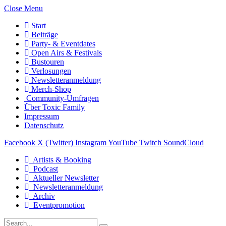
Close Menu
Start
Beiträge
Party- & Eventdates
Open Airs & Festivals
Bustouren
Verlosungen
Newsletteranmeldung
Merch-Shop
Community-Umfragen
Über Toxic Family
Impressum
Datenschutz
Facebook
X (Twitter)
Instagram
YouTube
Twitch
SoundCloud
Artists & Booking
Podcast
Aktueller Newsletter
Newsletteranmeldung
Archiv
Eventpromotion