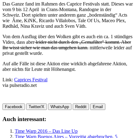
Das Ganze fand im Rahmen des Caprice Festivals statt. Dieses war
vom 9 bis 12 April in Crans-Montana, Randogne in der
Schweiz. Dort spielten unter anderem ganz „bodenständig“ Acts
wie Âme, KiNK, Ricardo Villalobos, Tale Of Us, Maceo Plex,
Rødhåd, Nina Kraviz und auch Sven Väth.
Von dem Ausflug über den Wolken gibt es auch ein ca. 1 stündiges
Video, dass aber
leider nicht durch den „Gemafilter“ kommt. Aber
Ihr wisst sicher wie man das umgehen kann.
mittlerweile leider auf
privat gestellt wurde.
Auf alle Fälle ist diese Aktion eine wirklich abgefahrene Aktion,
aber nichts für Leute mit Höhenangst.
Link:
Caprices Festival
via pulseradio.net
Facebook
Twitter/X
WhatsApp
Reddit
Email
Auch interessant:
Time Warp 2016 – Das Line Up
Time Warp Buenos Aires – Vorzeitig abgebrochen, 5