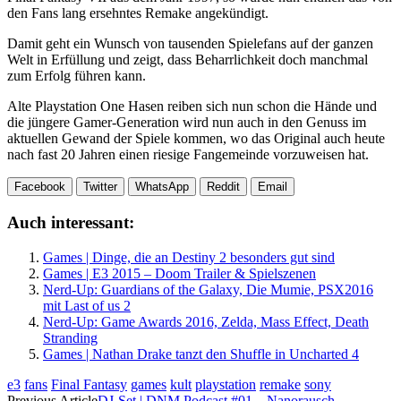
den Fans lang ersehntes Remake angekündigt.
Damit geht ein Wunsch von tausenden Spielefans auf der ganzen
Welt in Erfüllung und zeigt, dass Beharrlichkeit doch manchmal
zum Erfolg führen kann.
Alte Playstation One Hasen reiben sich nun schon die Hände und
die jüngere Gamer-Generation wird nun auch in den Genuss im
aktuellen Gewand der Spiele kommen, wo das Original auch heute
nach fast 20 Jahren einen riesige Fangemeinde vorzuweisen hat.
Facebook
Twitter
WhatsApp
Reddit
Email
Auch interessant:
Games | Dinge, die an Destiny 2 besonders gut sind
Games | E3 2015 – Doom Trailer & Spielszenen
Nerd-Up: Guardians of the Galaxy, Die Mumie, PSX2016
mit Last of us 2
Nerd-Up: Game Awards 2016, Zelda, Mass Effect, Death
Stranding
Games | Nathan Drake tanzt den Shuffle in Uncharted 4
e3
fans
Final Fantasy
games
kult
playstation
remake
sony
Previous Article
DJ-Set | DNM Podcast #01 – Nanorausch