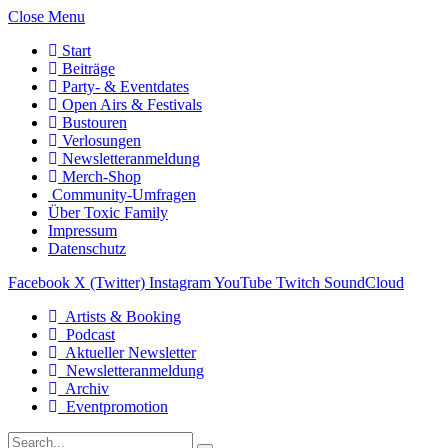
Close Menu
Start
Beiträge
Party- & Eventdates
Open Airs & Festivals
Bustouren
Verlosungen
Newsletteranmeldung
Merch-Shop
Community-Umfragen
Über Toxic Family
Impressum
Datenschutz
Facebook
X (Twitter)
Instagram
YouTube
Twitch
SoundCloud
Artists & Booking
Podcast
Aktueller Newsletter
Newsletteranmeldung
Archiv
Eventpromotion