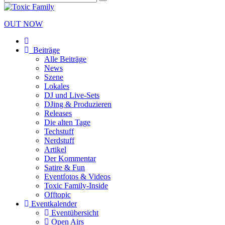
OUT NOW
Beiträge
Alle Beiträge
News
Szene
Lokales
DJ und Live-Sets
DJing & Produzieren
Releases
Die alten Tage
Techstuff
Nerdstuff
Artikel
Der Kommentar
Satire & Fun
Eventfotos & Videos
Toxic Family-Inside
Offtopic
Eventkalender
Eventübersicht
Open Airs