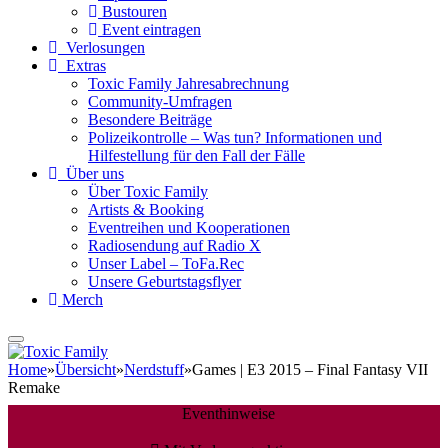
Bustouren
Event eintragen
Verlosungen
Extras
Toxic Family Jahresabrechnung
Community-Umfragen
Besondere Beiträge
Polizeikontrolle – Was tun? Informationen und
Hilfestellung für den Fall der Fälle
Über uns
Über Toxic Family
Artists & Booking
Eventreihen und Kooperationen
Radiosendung auf Radio X
Unser Label – ToFa.Rec
Unsere Geburtstagsflyer
Merch
Home
»
Übersicht
»
Nerdstuff
»
Games | E3 2015 – Final Fantasy VII
Remake
Eventhinweise