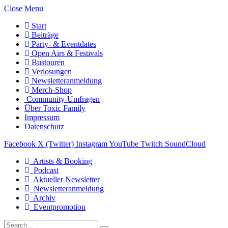
Close Menu
Start
Beiträge
Party- & Eventdates
Open Airs & Festivals
Bustouren
Verlosungen
Newsletteranmeldung
Merch-Shop
Community-Umfragen
Über Toxic Family
Impressum
Datenschutz
Facebook
X (Twitter)
Instagram
YouTube
Twitch
SoundCloud
Artists & Booking
Podcast
Aktueller Newsletter
Newsletteranmeldung
Archiv
Eventpromotion