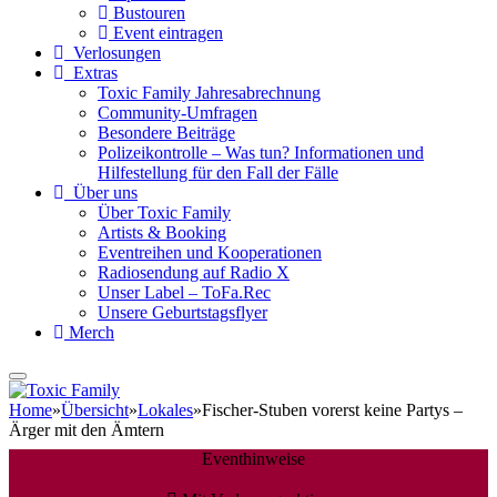
Bustouren
Event eintragen
Verlosungen
Extras
Toxic Family Jahresabrechnung
Community-Umfragen
Besondere Beiträge
Polizeikontrolle – Was tun? Informationen und
Hilfestellung für den Fall der Fälle
Über uns
Über Toxic Family
Artists & Booking
Eventreihen und Kooperationen
Radiosendung auf Radio X
Unser Label – ToFa.Rec
Unsere Geburtstagsflyer
Merch
Home
»
Übersicht
»
Lokales
»
Fischer-Stuben vorerst keine Partys –
Ärger mit den Ämtern
Eventhinweise