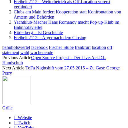
Freiheit 2112 – Weiterbetrieb als Off-Location vorerst
verhindert
Clubs am Main fordert Kooperation statt Konfrontation von
Ämtern und Behörden
Yachtklub-Macher Hans Romanov macht Pop-up-Klub im
Bahnhofsviertel
Röderberg – Ist Geschichte
Freiheit 2112 – Ärger nach dem Closing
bahnhofsviertel
facebook
Fischer-Stube
frankfurt
location
off
statement
wahl
wochenende
Previous Article
Open Source Projekt – Der Live-Act-DJ-
Handschuh
Next Article
ToFa Nightshift vom 27.05.2015 – Zu Gast: George
Perry
Grille
Website
Twitch
YouTube