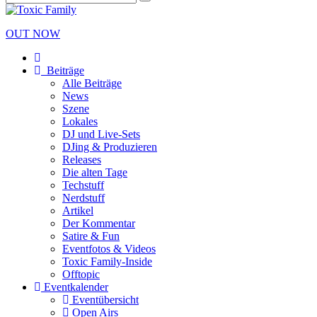
OUT NOW
Beiträge
Alle Beiträge
News
Szene
Lokales
DJ und Live-Sets
DJing & Produzieren
Releases
Die alten Tage
Techstuff
Nerdstuff
Artikel
Der Kommentar
Satire & Fun
Eventfotos & Videos
Toxic Family-Inside
Offtopic
Eventkalender
Eventübersicht
Open Airs