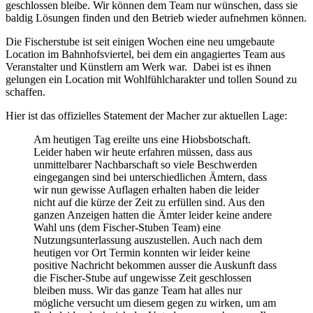
geschlossen bleibe. Wir können dem Team nur wünschen, dass sie
baldig Lösungen finden und den Betrieb wieder aufnehmen können.
Die Fischerstube ist seit einigen Wochen eine neu umgebaute
Location im Bahnhofsviertel, bei dem ein angagiertes Team aus
Veranstalter und Künstlern am Werk war. Dabei ist es ihnen
gelungen ein Location mit Wohlfühlcharakter und tollen Sound zu
schaffen.
Hier ist das offizielles Statement der Macher zur aktuellen Lage:
Am heutigen Tag ereilte uns eine Hiobsbotschaft.
Leider haben wir heute erfahren müssen, dass aus
unmittelbarer Nachbarschaft so viele Beschwerden
eingegangen s
ind bei unterschiedlichen Ämtern, dass
wir nun gewisse Auflagen erhalten haben die leider
nicht auf die kürze der Zeit zu erfüllen sind. Aus den
ganzen Anzeigen hatten die Ämter leider keine andere
Wahl uns (dem Fischer-Stuben Team) eine
Nutzungsunterlassung auszustellen. Auch nach dem
heutigen vor Ort Termin konnten wir leider keine
positive Nachricht bekommen ausser die Auskunft dass
die Fischer-Stube auf ungewisse Zeit geschlossen
bleiben muss. Wir das ganze Team hat alles nur
mögliche versucht um diesem gegen zu wirken, um am