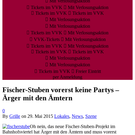
Mit Verlosungsaktion
Tickets im VVK
Mit Verlosungsaktion
Tickets im VVK
Tickets im VVK
Mit Verlosungsaktion
Mit Verlosungsaktion
Tickets im VVK
Mit Verlosungsaktion
VVK-Tickets
Mit Verlosungsaktion
Tickets im VVK
Mit Verlosungsaktion
Tickets im VVK
Tickets im VVK
Mit Verlosungsaktion
Mit Verlosungsaktion
Tickets im VVK
Freier Eintritt
per Anmeldung
Fischer-Stuben vorerst keine Partys –
Ärger mit den Ämtern
0
By
Grille
on
29. Mai 2015
Lokales
,
News
,
Szene
Oh nein, das neue Fischer-Stuben-Projekt im
Bahnhofsviertel hat Ärger mit den Ämtern und muss vorerst