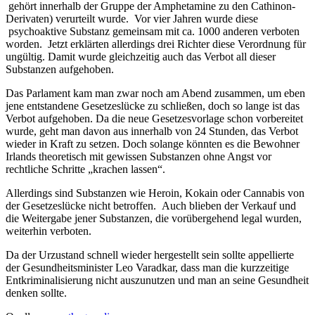
gehört innerhalb der Gruppe der Amphetamine zu den Cathinon-
Derivaten) verurteilt wurde. Vor vier Jahren wurde diese
psychoaktive Substanz gemeinsam mit ca. 1000 anderen verboten
worden. Jetzt erklärten allerdings drei Richter diese Verordnung für
ungültig. Damit wurde gleichzeitig auch das Verbot all dieser
Substanzen aufgehoben.
Das Parlament kam man zwar noch am Abend zusammen, um eben
jene entstandene Gesetzeslücke zu schließen, doch so lange ist das
Verbot aufgehoben. Da die neue Gesetzesvorlage schon vorbereitet
wurde, geht man davon aus innerhalb von 24 Stunden, das Verbot
wieder in Kraft zu setzen. Doch solange könnten es die Bewohner
Irlands theoretisch mit gewissen Substanzen ohne Angst vor
rechtliche Schritte „krachen lassen“.
Allerdings sind Substanzen wie Heroin, Kokain oder Cannabis von
der Gesetzeslücke nicht betroffen. Auch blieben der Verkauf und
die Weitergabe jener Substanzen, die vorübergehend legal wurden,
weiterhin verboten.
Da der Urzustand schnell wieder hergestellt sein sollte appellierte
der Gesundheitsminister Leo Varadkar, dass man die kurzzeitige
Entkriminalisierung nicht auszunutzen und man an seine Gesundheit
denken sollte.