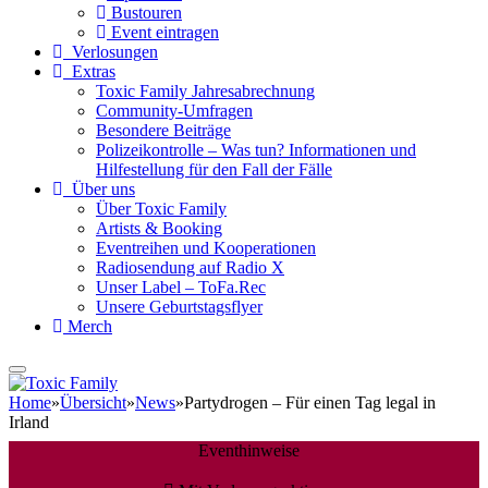
Bustouren
Event eintragen
Verlosungen
Extras
Toxic Family Jahresabrechnung
Community-Umfragen
Besondere Beiträge
Polizeikontrolle – Was tun? Informationen und
Hilfestellung für den Fall der Fälle
Über uns
Über Toxic Family
Artists & Booking
Eventreihen und Kooperationen
Radiosendung auf Radio X
Unser Label – ToFa.Rec
Unsere Geburtstagsflyer
Merch
Home
»
Übersicht
»
News
»
Partydrogen – Für einen Tag legal in
Irland
Eventhinweise