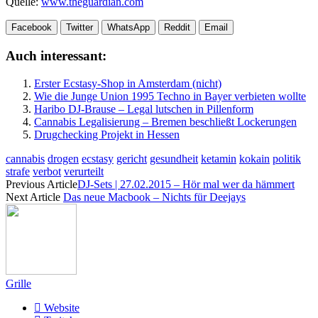
Quelle:
www.theguardian.com
Facebook
Twitter
WhatsApp
Reddit
Email
Auch interessant:
Erster Ecstasy-Shop in Amsterdam (nicht)
Wie die Junge Union 1995 Techno in Bayer verbieten wollte
Haribo DJ-Brause – Legal lutschen in Pillenform
Cannabis Legalisierung – Bremen beschließt Lockerungen
Drugchecking Projekt in Hessen
cannabis
drogen
ecstasy
gericht
gesundheit
ketamin
kokain
politik
strafe
verbot
verurteilt
Previous Article
DJ-Sets | 27.02.2015 – Hör mal wer da hämmert
Next Article
Das neue Macbook – Nichts für Deejays
Grille
Website