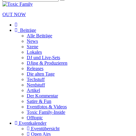
OUT NOW
Beiträge
Alle Beiträge
News
Szene
Lokales
DJ und Live-Sets
DJing & Produzieren
Releases
Die alten Tage
Techstuff
Nerdstuff
Artikel
Der Kommentar
Satire & Fun
Eventfotos & Videos
Toxic Family-Inside
Offtopic
Eventkalender
Eventübersicht
Open Airs