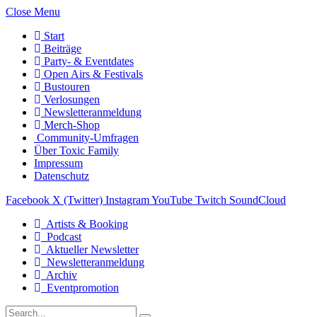
Close Menu
Start
Beiträge
Party- & Eventdates
Open Airs & Festivals
Bustouren
Verlosungen
Newsletteranmeldung
Merch-Shop
Community-Umfragen
Über Toxic Family
Impressum
Datenschutz
Facebook
X (Twitter)
Instagram
YouTube
Twitch
SoundCloud
Artists & Booking
Podcast
Aktueller Newsletter
Newsletteranmeldung
Archiv
Eventpromotion