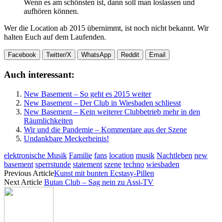
Wenn es am schönsten ist, dann soll man loslassen und
aufhören können.
Wer die Location ab 2015 übernimmt, ist noch nicht bekannt. Wir
halten Euch auf dem Laufenden.
Facebook
Twitter/X
WhatsApp
Reddit
Email
Auch interessant:
New Basement – So geht es 2015 weiter
New Basement – Der Club in Wiesbaden schliesst
New Basement – Kein weiterer Clubbetrieb mehr in den
Räumlichkeiten
Wir und die Pandemie – Kommentare aus der Szene
Undankbare Meckerheinis!
elektronische Musik
Familie
fans
location
musik
Nachtleben
new
basement
sperrstunde
statement
szene
techno
wiesbaden
Previous Article
Kunst mit bunten Ecstasy-Pillen
Next Article
Butan Club – Sag nein zu Assi-TV