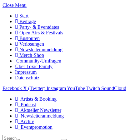
Close Menu
Start
Beiträge
Party- & Eventdates
Open Airs & Festivals
Bustouren
Verlosungen
Newsletteranmeldung
Merch-Shop
Community-Umfragen
Über Toxic Family
Impressum
Datenschutz
Facebook
X (Twitter)
Instagram
YouTube
Twitch
SoundCloud
Artists & Booking
Podcast
Aktueller Newsletter
Newsletteranmeldung
Archiv
Eventpromotion