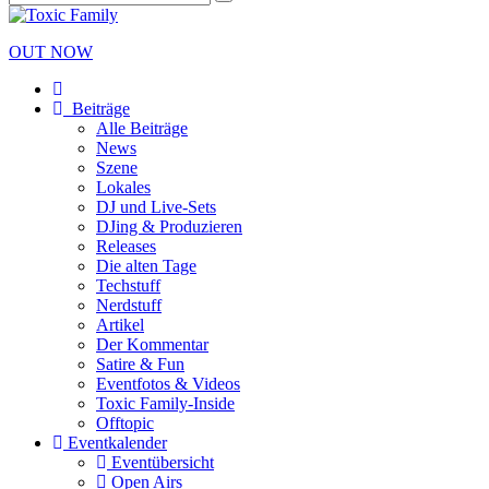
OUT NOW
Beiträge
Alle Beiträge
News
Szene
Lokales
DJ und Live-Sets
DJing & Produzieren
Releases
Die alten Tage
Techstuff
Nerdstuff
Artikel
Der Kommentar
Satire & Fun
Eventfotos & Videos
Toxic Family-Inside
Offtopic
Eventkalender
Eventübersicht
Open Airs