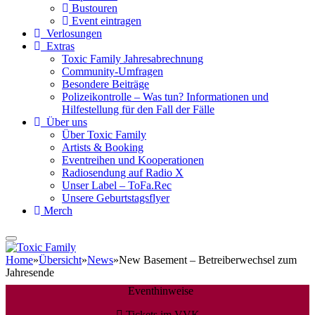
Bustouren
Event eintragen
Verlosungen
Extras
Toxic Family Jahresabrechnung
Community-Umfragen
Besondere Beiträge
Polizeikontrolle – Was tun? Informationen und
Hilfestellung für den Fall der Fälle
Über uns
Über Toxic Family
Artists & Booking
Eventreihen und Kooperationen
Radiosendung auf Radio X
Unser Label – ToFa.Rec
Unsere Geburtstagsflyer
Merch
Home
»
Übersicht
»
News
»
New Basement – Betreiberwechsel zum
Jahresende
Eventhinweise
Tickets im VVK