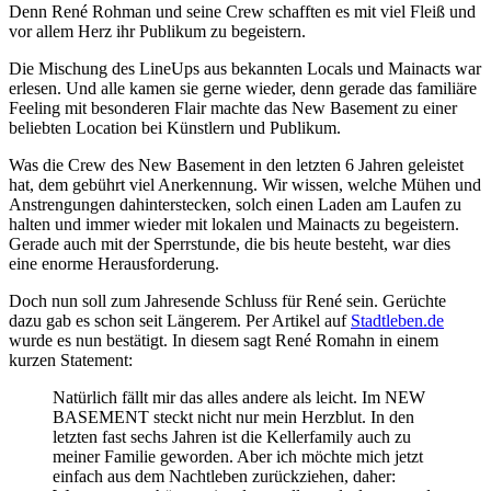
Denn René Rohman und seine Crew schafften es mit viel Fleiß und
vor allem Herz ihr Publikum zu begeistern.
Die Mischung des LineUps aus bekannten Locals und Mainacts war
erlesen. Und alle kamen sie gerne wieder, denn gerade das familiäre
Feeling mit besonderen Flair machte das New Basement zu einer
beliebten Location bei Künstlern und Publikum.
Was die Crew des New Basement in den letzten 6 Jahren geleistet
hat, dem gebührt viel Anerkennung. Wir wissen, welche Mühen und
Anstrengungen dahinterstecken, solch einen Laden am Laufen zu
halten und immer wieder mit lokalen und Mainacts zu begeistern.
Gerade auch mit der Sperrstunde, die bis heute besteht, war dies
eine enorme Herausforderung.
Doch nun soll zum Jahresende Schluss für René sein. Gerüchte
dazu gab es schon seit Längerem. Per Artikel auf
Stadtleben.de
wurde es nun bestätigt. In diesem sagt René Romahn in einem
kurzen Statement:
Natürlich fällt mir das alles andere als leicht. Im NEW
BASEMENT steckt nicht nur mein Herzblut. In den
letzten fast sechs Jahren ist die Kellerfamily auch zu
meiner Familie geworden. Aber ich möchte mich jetzt
einfach aus dem Nachtleben zurückziehen, daher: