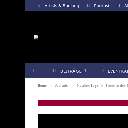
Artists & Booking
Podcast
Ak
BEITRÄGE
EVENTKA
Home
Übersicht
Die alten Tage
Feierei in den 
»
»
»
E