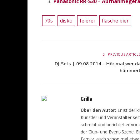
Panasonic RR-S30 – Aufnahmegerät
70s
disko
feierei
flasche bier
PREVIOUS ARTICL
DJ-Sets | 09.08.2014 – Hör mal wer d
hämmer
Grille
Über den Autor:
Er ist der 
Künstler und Veranstalter sei
schreibt und berichtet er vor
der Club- und Event-Szene. E
Family, auch schon mal etwas