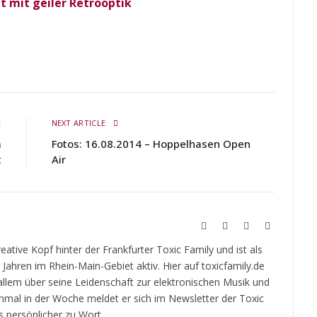
 mit geiler Retrooptik
E
NEXT ARTICLE
a
Fotos: 16.08.2014 – Hoppelhasen Open
t
Air
Website
Twitch
YouTube
Soundcloud
kreative Kopf hinter der Frankfurter Toxic Family und ist als
t Jahren im Rhein-Main-Gebiet aktiv. Hier auf toxicfamily.de
 allem über seine Leidenschaft zur elektronischen Musik und
inmal in der Woche meldet er sich im Newsletter der Toxic
 persönlicher zu Wort.