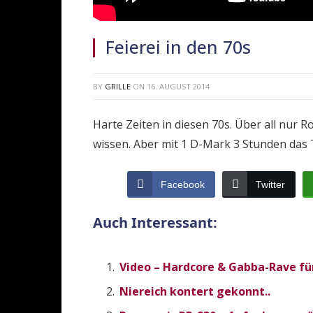
Feierei in den 70s
BY
GRILLE
ON
16. AUGUST 2014
Harte Zeiten in diesen 70s. Über all nur R
wissen. Aber mit 1 D-Mark 3 Stunden das 
Facebook
Twitter
Auch Interessant:
Video – Hardcore & Gabba-Rave für
Niereich kontert gekonnt..