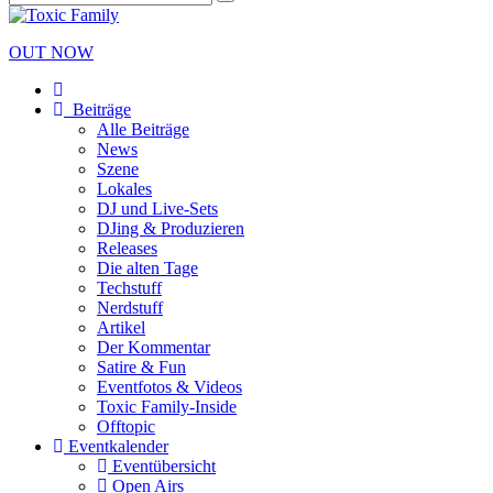
OUT NOW
Beiträge
Alle Beiträge
News
Szene
Lokales
DJ und Live-Sets
DJing & Produzieren
Releases
Die alten Tage
Techstuff
Nerdstuff
Artikel
Der Kommentar
Satire & Fun
Eventfotos & Videos
Toxic Family-Inside
Offtopic
Eventkalender
Eventübersicht
Open Airs