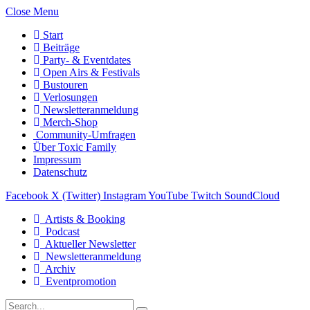
Close Menu
Start
Beiträge
Party- & Eventdates
Open Airs & Festivals
Bustouren
Verlosungen
Newsletteranmeldung
Merch-Shop
Community-Umfragen
Über Toxic Family
Impressum
Datenschutz
Facebook
X (Twitter)
Instagram
YouTube
Twitch
SoundCloud
Artists & Booking
Podcast
Aktueller Newsletter
Newsletteranmeldung
Archiv
Eventpromotion