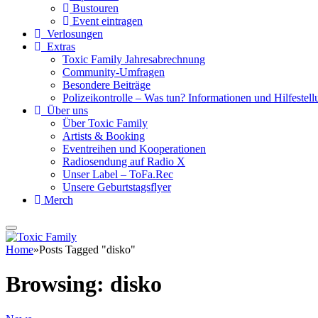
Bustouren
Event eintragen
Verlosungen
Extras
Toxic Family Jahresabrechnung
Community-Umfragen
Besondere Beiträge
Polizeikontrolle – Was tun? Informationen und Hilfestellu
Über uns
Über Toxic Family
Artists & Booking
Eventreihen und Kooperationen
Radiosendung auf Radio X
Unser Label – ToFa.Rec
Unsere Geburtstagsflyer
Merch
Home
»
Posts Tagged "disko"
Browsing:
disko