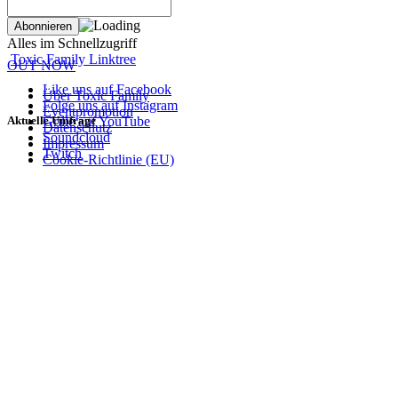
Alles im Schnellzugriff
Toxic Family Linktree
OUT NOW
Like uns auf Facebook
Über Toxic Family
Folge uns auf Instagram
Eventpromotion
Aktuelle Umfrage
Grille auf YouTube
Datenschutz
Soundcloud
Impressum
Twitch
Cookie-Richtlinie (EU)