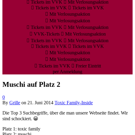
Tickets im VVK
Mit Verlosungsaktion
Tickets im VVK
Tickets im VVK
Mit Verlosungsaktion
Mit Verlosungsaktion
Tickets im VVK
Mit Verlosungsaktion
VVK-Tickets
Mit Verlosungsaktion
Tickets im VVK
Mit Verlosungsaktion
Tickets im VVK
Tickets im VVK
Mit Verlosungsaktion
Mit Verlosungsaktion
Tickets im VVK
Freier Eintritt
per Anmeldung
Muschi auf Platz 2
0
By
Grille
on
21. Juni 2014
Toxic Family-Inside
Die Top 3 Suchbegriffe, über die man unsere Webseite findet. Wir
sind schockiert. 😀
Platz 1: toxic family
Platz 2: muschi