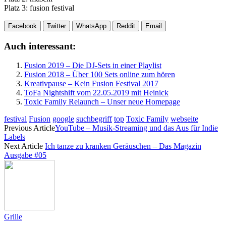
Platz 3: fusion festival
Facebook
Twitter
WhatsApp
Reddit
Email
Auch interessant:
Fusion 2019 – Die DJ-Sets in einer Playlist
Fusion 2018 – Über 100 Sets online zum hören
Kreativpause – Kein Fusion Festival 2017
ToFa Nightshift vom 22.05.2019 mit Heinick
Toxic Family Relaunch – Unser neue Homepage
festival
Fusion
google
suchbegriff
top
Toxic Family
webseite
Previous Article
YouTube – Musik-Streaming und das Aus für Indie
Labels
Next Article
Ich tanze zu kranken Geräuschen – Das Magazin
Ausgabe #05
Grille