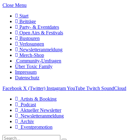
Close Menu
Start
Beiträge
Party- & Eventdates
Open Airs & Festivals
Bustouren
Verlosungen
Newsletteranmeldung
Merch-Shop
Community-Umfragen
Über Toxic Family
Impressum
Datenschutz
Facebook
X (Twitter)
Instagram
YouTube
Twitch
SoundCloud
Artists & Booking
Podcast
Aktueller Newsletter
Newsletteranmeldung
Archiv
Eventpromotion