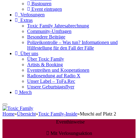
Bustouren
Event eintragen
Verlosungen
Extras
Toxic Family Jahresabrechnung
Community-Umfragen
Besondere Beiträge
Polizeikontrolle – Was tun? Informationen und
Hilfestellung für den Fall der Fälle
Über uns
Über Toxic Family
Artists & Booking
Eventreihen und Kooperationen
Radiosendung auf Radio X
Unser Label – ToFa.Rec
Unsere Geburtstagsflyer
Merch
Home
»
Übersicht
»
Toxic Family-Inside
»
Muschi auf Platz 2
Eventhinweise
Mit Verlosungsaktion