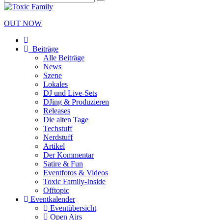
OUT NOW
Beiträge
Alle Beiträge
News
Szene
Lokales
DJ und Live-Sets
DJing & Produzieren
Releases
Die alten Tage
Techstuff
Nerdstuff
Artikel
Der Kommentar
Satire & Fun
Eventfotos & Videos
Toxic Family-Inside
Offtopic
Eventkalender
Eventübersicht
Open Airs