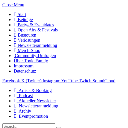
Close Menu
Start
Beiträge
Party- & Eventdates
Open Airs & Festivals
Bustouren
Verlosungen
Newsletteranmeldung
Merch-Shop
Community-Umfragen
Über Toxic Family
Impressum
Datenschutz
Facebook
X (Twitter)
Instagram
YouTube
Twitch
SoundCloud
Artists & Booking
Podcast
Aktueller Newsletter
Newsletteranmeldung
Archiv
Eventpromotion