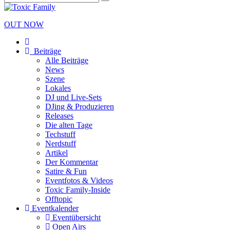
OUT NOW
Beiträge
Alle Beiträge
News
Szene
Lokales
DJ und Live-Sets
DJing & Produzieren
Releases
Die alten Tage
Techstuff
Nerdstuff
Artikel
Der Kommentar
Satire & Fun
Eventfotos & Videos
Toxic Family-Inside
Offtopic
Eventkalender
Eventübersicht
Open Airs