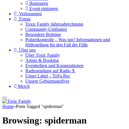
Bustouren
Event eintragen
Verlosungen
Extras
Toxic Family Jahresabrechnung
Community-Umfragen
Besondere Beiträge
Polizeikontrolle – Was tun? Informationen und
Hilfestellung für den Fall der Fälle
Über uns
Über Toxic Family
Artists & Booking
Eventreihen und Kooperationen
Radiosendung auf Radio X
Unser Label – ToFa.Rec
Unsere Geburtstagsflyer
Merch
Home
»
Posts Tagged "spiderman"
Browsing:
spiderman