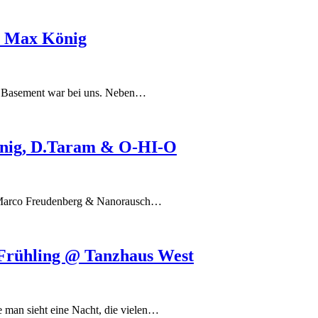
t: Max König
w Basement war bei uns. Neben…
önig, D.Taram & O-HI-O
y, Marco Freudenberg & Nanorausch…
r Frühling @ Tanzhaus West
e man sieht eine Nacht, die vielen…