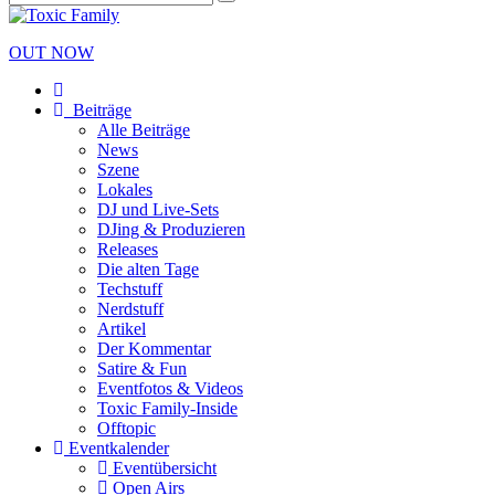
OUT NOW
Beiträge
Alle Beiträge
News
Szene
Lokales
DJ und Live-Sets
DJing & Produzieren
Releases
Die alten Tage
Techstuff
Nerdstuff
Artikel
Der Kommentar
Satire & Fun
Eventfotos & Videos
Toxic Family-Inside
Offtopic
Eventkalender
Eventübersicht
Open Airs