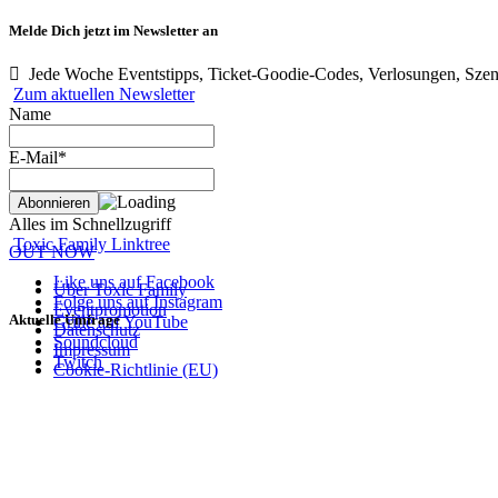
Melde Dich jetzt im Newsletter an
Jede Woche Eventstipps, Ticket-Goodie-Codes, Verlosungen, Szen
Zum aktuellen Newsletter
Name
E-Mail*
Alles im Schnellzugriff
Toxic Family Linktree
OUT NOW
Like uns auf Facebook
Über Toxic Family
Folge uns auf Instagram
Eventpromotion
Aktuelle Umfrage
Grille auf YouTube
Datenschutz
Soundcloud
Impressum
Twitch
Cookie-Richtlinie (EU)