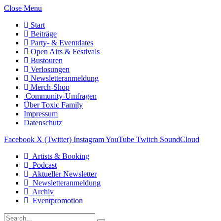
Close Menu
Start
Beiträge
Party- & Eventdates
Open Airs & Festivals
Bustouren
Verlosungen
Newsletteranmeldung
Merch-Shop
Community-Umfragen
Über Toxic Family
Impressum
Datenschutz
Facebook
X (Twitter)
Instagram
YouTube
Twitch
SoundCloud
Artists & Booking
Podcast
Aktueller Newsletter
Newsletteranmeldung
Archiv
Eventpromotion