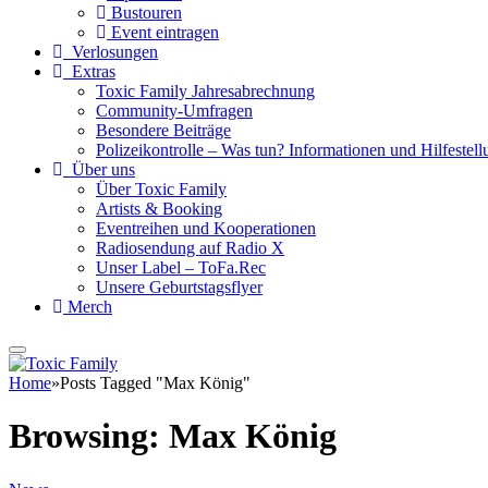
Bustouren
Event eintragen
Verlosungen
Extras
Toxic Family Jahresabrechnung
Community-Umfragen
Besondere Beiträge
Polizeikontrolle – Was tun? Informationen und Hilfestellu
Über uns
Über Toxic Family
Artists & Booking
Eventreihen und Kooperationen
Radiosendung auf Radio X
Unser Label – ToFa.Rec
Unsere Geburtstagsflyer
Merch
Home
»
Posts Tagged "Max König"
Browsing:
Max König