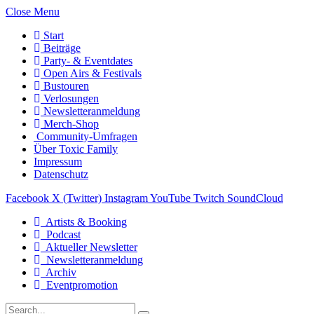
Close Menu
Start
Beiträge
Party- & Eventdates
Open Airs & Festivals
Bustouren
Verlosungen
Newsletteranmeldung
Merch-Shop
Community-Umfragen
Über Toxic Family
Impressum
Datenschutz
Facebook
X (Twitter)
Instagram
YouTube
Twitch
SoundCloud
Artists & Booking
Podcast
Aktueller Newsletter
Newsletteranmeldung
Archiv
Eventpromotion