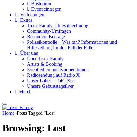
Bustouren
Event eintragen
Verlosungen
Extras
Toxic Family Jahresabrechnung
Community-Umfragen
Besondere Beiträge
Polizeikontrolle – Was tun? Informationen und
Hilfestellung für den Fall der Fälle
Über uns
Über Toxic Family
Artists & Booking
Eventreihen und Kooperationen
Radiosendung auf Radio X
Unser Label – ToFa.Rec
Unsere Geburtstagsflyer
Merch
Home
»
Posts Tagged "Lost"
Browsing:
Lost