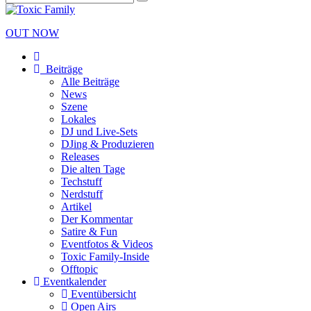
OUT NOW
Beiträge
Alle Beiträge
News
Szene
Lokales
DJ und Live-Sets
DJing & Produzieren
Releases
Die alten Tage
Techstuff
Nerdstuff
Artikel
Der Kommentar
Satire & Fun
Eventfotos & Videos
Toxic Family-Inside
Offtopic
Eventkalender
Eventübersicht
Open Airs