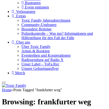
Bustouren
Event eintragen
Verlosungen
Extras
Toxic Family Jahresabrechnung
Community-Umfragen
Besondere Beiträge
Polizeikontrolle – Was tun? Informationen und
Hilfestellung für den Fall der Fälle
Über uns
Über Toxic Family
Artists & Booking
Eventreihen und Kooperationen
Radiosendung auf Radio X
Unser Label – ToFa.Rec
Unsere Geburtstagsflyer
Merch
Home
»
Posts Tagged "frankfurter weg"
Browsing:
frankfurter weg