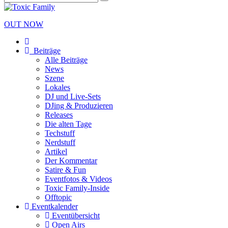
OUT NOW
Beiträge
Alle Beiträge
News
Szene
Lokales
DJ und Live-Sets
DJing & Produzieren
Releases
Die alten Tage
Techstuff
Nerdstuff
Artikel
Der Kommentar
Satire & Fun
Eventfotos & Videos
Toxic Family-Inside
Offtopic
Eventkalender
Eventübersicht
Open Airs