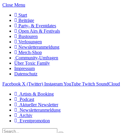
Close Menu
Start
Beiträge
Party- & Eventdates
Open Airs & Festivals
Bustouren
Verlosungen
Newsletteranmeldung
Merch-Shop
Community-Umfragen
Über Toxic Family
Impressum
Datenschutz
Facebook
X (Twitter)
Instagram
YouTube
Twitch
SoundCloud
Artists & Booking
Podcast
Aktueller Newsletter
Newsletteranmeldung
Archiv
Eventpromotion