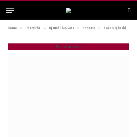
Home
Übersicht
DJ und Live-Sets
Podcast
ToFa Nightshift vom 26.05.2021 mit Frank Kusserow
»
»
»
»
Eventhinweise