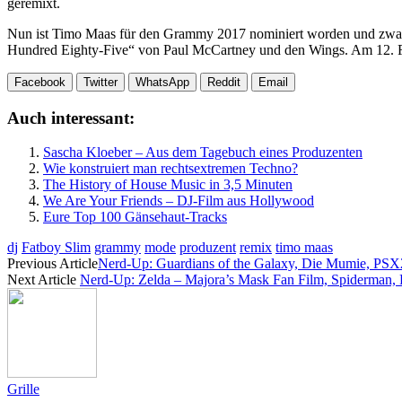
geremixt.
Nun ist Timo Maas für den Grammy 2017 nominiert worden und zwar i
Hundred Eighty-Five“ von Paul McCartney und den Wings. Am 12. Febr
Facebook
Twitter
WhatsApp
Reddit
Email
Auch interessant:
Sascha Kloeber – Aus dem Tagebuch eines Produzenten
Wie konstruiert man rechtsextremen Techno?
The History of House Music in 3,5 Minuten
We Are Your Friends – DJ-Film aus Hollywood
Eure Top 100 Gänsehaut-Tracks
dj
Fatboy Slim
grammy
mode
produzent
remix
timo maas
Previous Article
Nerd-Up: Guardians of the Galaxy, Die Mumie, PSX2
Next Article
Nerd-Up: Zelda – Majora’s Mask Fan Film, Spiderman, P
Grille