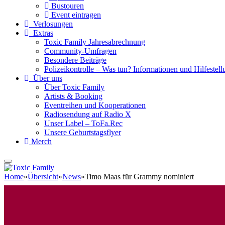
Bustouren
Event eintragen
Verlosungen
Extras
Toxic Family Jahresabrechnung
Community-Umfragen
Besondere Beiträge
Polizeikontrolle – Was tun? Informationen und Hilfestellu
Über uns
Über Toxic Family
Artists & Booking
Eventreihen und Kooperationen
Radiosendung auf Radio X
Unser Label – ToFa.Rec
Unsere Geburtstagsflyer
Merch
Home
»
Übersicht
»
News
»
Timo Maas für Grammy nominiert