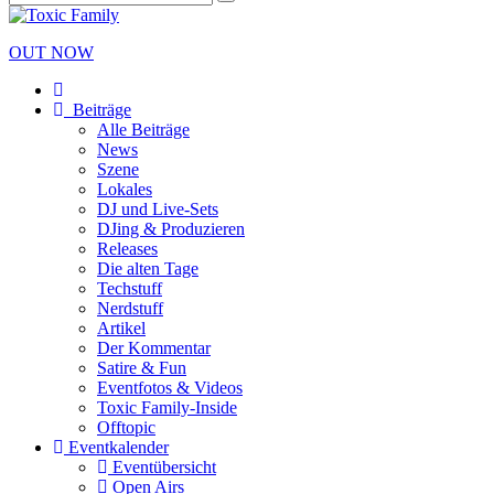
OUT NOW
Beiträge
Alle Beiträge
News
Szene
Lokales
DJ und Live-Sets
DJing & Produzieren
Releases
Die alten Tage
Techstuff
Nerdstuff
Artikel
Der Kommentar
Satire & Fun
Eventfotos & Videos
Toxic Family-Inside
Offtopic
Eventkalender
Eventübersicht
Open Airs