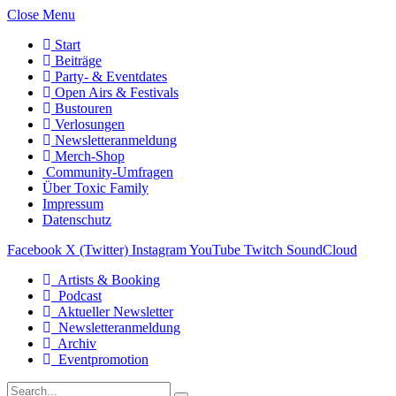
Close Menu
Start
Beiträge
Party- & Eventdates
Open Airs & Festivals
Bustouren
Verlosungen
Newsletteranmeldung
Merch-Shop
Community-Umfragen
Über Toxic Family
Impressum
Datenschutz
Facebook
X (Twitter)
Instagram
YouTube
Twitch
SoundCloud
Artists & Booking
Podcast
Aktueller Newsletter
Newsletteranmeldung
Archiv
Eventpromotion