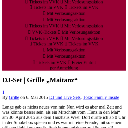
Tickets im VVK
Mit Verlosungsaktion
Tickets im VVK
Tickets im VVK
Mit Verlosungsaktion
Mit Verlosungsaktion
Tickets im VVK
Mit Verlosungsaktion
VVK-Tickets
Mit Verlosungsaktion
Tickets im VVK
Mit Verlosungsaktion
Tickets im VVK
Tickets im VVK
Mit Verlosungsaktion
Mit Verlosungsaktion
Tickets im VVK
Freier Eintritt
per Anmeldung
DJ-Set | Grille „Maitanz“
1
By
Grille
on
6. Mai 2015
DJ und Live-Sets
,
Toxic Family-Inside
Lange gab es nichts neues von mir. Nun wird es aber mal Zeit und
was könnte besser sein, als ein Mitschnitt vom „Tanz in den Mai“
am 30. April 2015 aus dem Tanzhaus West. Dort durfte ich ab 0 Uhr
in der Smokebox spielen und es war mir eine Freude, mit so einem
offenen Publikum musikalisch kommunizieren zu können. <3