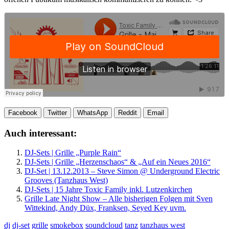
Facebook
Twitter
WhatsApp
Reddit
Email
Auch interessant:
DJ-Sets | Grille „Purple Rain“
DJ-Sets | Grille „Herzenschaos“ & „Auf ein Neues 2016“
DJ-Set | 13.12.2013 – Steve Simon @ Underground Electric
Grooves (Tanzhaus West)
DJ-Sets | 15 Jahre Toxic Family inkl. Lutzenkirchen
Grille Late Night Show – Alle bisherigen Folgen mit Sven
Wittekind, Andy Düx, Franksen, Seyed Key uvm.
dj
dj-set
grille
smokebox
soundcloud
tanz
tanzhaus west