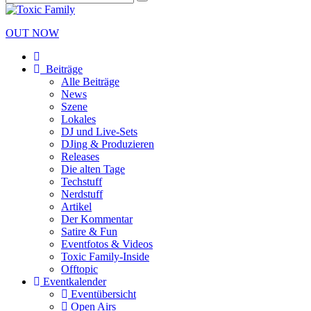
OUT NOW
Beiträge
Alle Beiträge
News
Szene
Lokales
DJ und Live-Sets
DJing & Produzieren
Releases
Die alten Tage
Techstuff
Nerdstuff
Artikel
Der Kommentar
Satire & Fun
Eventfotos & Videos
Toxic Family-Inside
Offtopic
Eventkalender
Eventübersicht
Open Airs