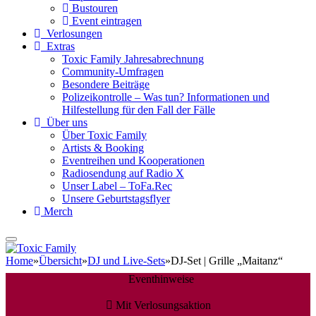
Bustouren
Event eintragen
Verlosungen
Extras
Toxic Family Jahresabrechnung
Community-Umfragen
Besondere Beiträge
Polizeikontrolle – Was tun? Informationen und
Hilfestellung für den Fall der Fälle
Über uns
Über Toxic Family
Artists & Booking
Eventreihen und Kooperationen
Radiosendung auf Radio X
Unser Label – ToFa.Rec
Unsere Geburtstagsflyer
Merch
Home
»
Übersicht
»
DJ und Live-Sets
»
DJ-Set | Grille „Maitanz“
Eventhinweise
Mit Verlosungsaktion