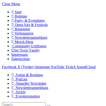
Close Menu
Start
Beiträge
Party- & Eventdates
Open Airs & Festivals
Bustouren
Verlosungen
Newsletteranmeldung
Merch-Shop
Community-Umfragen
Über Toxic Family
Impressum
Datenschutz
Facebook
X (Twitter)
Instagram
YouTube
Twitch
SoundCloud
Artists & Booking
Podcast
Aktueller Newsletter
Newsletteranmeldung
Archiv
Eventpromotion