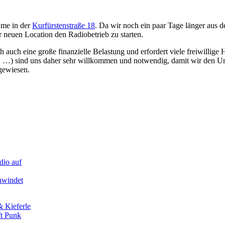
ume in der
Kurfürstenstraße 18
. Da wir noch ein paar Tage länger aus 
 neuen Location den Radiobetrieb zu starten.
auch eine große finanzielle Belastung und erfordert viele freiwillige
r, …) sind uns daher sehr willkommen und notwendig, damit wir den U
gewiesen.
dio auf
hwindet
& Kieferle
ft Punk