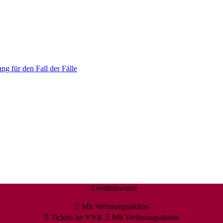
ng für den Fall der Fälle
n
Eventhinweise
Mit Verlosungsaktion
Tickets im VVK
Mit Verlosungsaktion