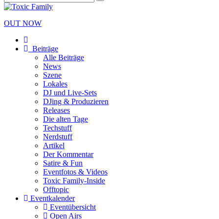
OUT NOW
Beiträge
Alle Beiträge
News
Szene
Lokales
DJ und Live-Sets
DJing & Produzieren
Releases
Die alten Tage
Techstuff
Nerdstuff
Artikel
Der Kommentar
Satire & Fun
Eventfotos & Videos
Toxic Family-Inside
Offtopic
Eventkalender
Eventübersicht
Open Airs