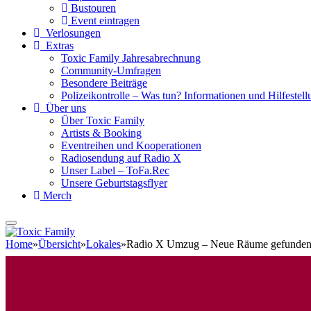
Bustouren
Event eintragen
Verlosungen
Extras
Toxic Family Jahresabrechnung
Community-Umfragen
Besondere Beiträge
Polizeikontrolle – Was tun? Informationen und Hilfestellu
Über uns
Über Toxic Family
Artists & Booking
Eventreihen und Kooperationen
Radiosendung auf Radio X
Unser Label – ToFa.Rec
Unsere Geburtstagsflyer
Merch
Home
»
Übersicht
»
Lokales
»
Radio X Umzug – Neue Räume gefunde