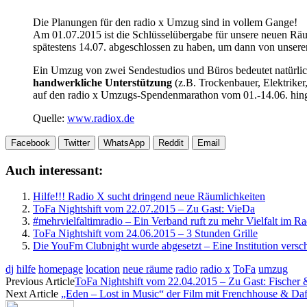
Die Planungen für den radio x Umzug sind in vollem Gange!
Am 01.07.2015 ist die Schlüsselübergabe für unsere neuen Rä
spätestens 14.07. abgeschlossen zu haben, um dann von unserer
Ein Umzug von zwei Sendestudios und Büros bedeutet natürlich 
handwerkliche Unterstützung
(z.B. Trockenbauer, Elektrike
auf den radio x Umzugs-Spendenmarathon vom 01.-14.06. hin
Quelle:
www.radiox.de
Facebook
Twitter
WhatsApp
Reddit
Email
Auch interessant:
Hilfe!!! Radio X sucht dringend neue Räumlichkeiten
ToFa Nightshift vom 22.07.2015 – Zu Gast: VieDa
#mehrvielfaltimradio – Ein Verband ruft zu mehr Vielfalt im Ra
ToFa Nightshift vom 24.06.2015 – 3 Stunden Grille
Die YouFm Clubnight wurde abgesetzt – Eine Institution versc
dj
hilfe
homepage
location
neue räume
radio
radio x
ToFa
umzug
Previous Article
ToFa Nightshift vom 22.04.2015 – Zu Gast: Fischer 
Next Article
„Eden – Lost in Music“ der Film mit Frenchhouse & Da