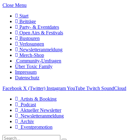
Close Menu
Start
Beiträge
Party- & Eventdates
Open Airs & Festivals
Bustouren
Verlosungen
Newsletteranmeldung
Merch-Shop
Community-Umfragen
Über Toxic Family
Impressum
Datenschutz
Facebook
X (Twitter)
Instagram
YouTube
Twitch
SoundCloud
Artists & Booking
Podcast
Aktueller Newsletter
Newsletteranmeldung
Archiv
Eventpromotion