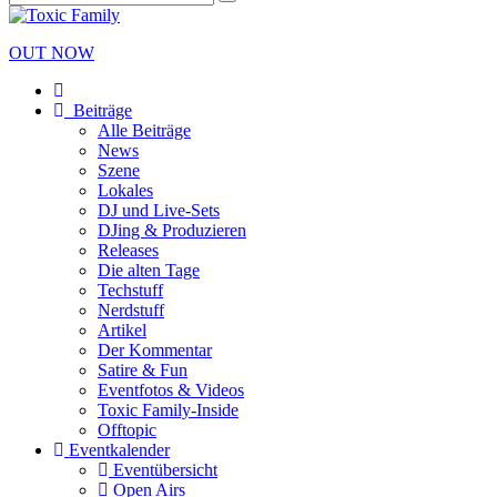
OUT NOW
Beiträge
Alle Beiträge
News
Szene
Lokales
DJ und Live-Sets
DJing & Produzieren
Releases
Die alten Tage
Techstuff
Nerdstuff
Artikel
Der Kommentar
Satire & Fun
Eventfotos & Videos
Toxic Family-Inside
Offtopic
Eventkalender
Eventübersicht
Open Airs