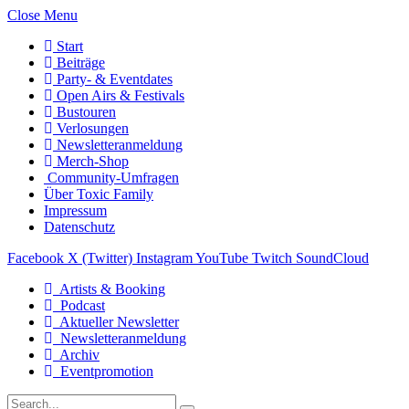
Close Menu
Start
Beiträge
Party- & Eventdates
Open Airs & Festivals
Bustouren
Verlosungen
Newsletteranmeldung
Merch-Shop
Community-Umfragen
Über Toxic Family
Impressum
Datenschutz
Facebook
X (Twitter)
Instagram
YouTube
Twitch
SoundCloud
Artists & Booking
Podcast
Aktueller Newsletter
Newsletteranmeldung
Archiv
Eventpromotion