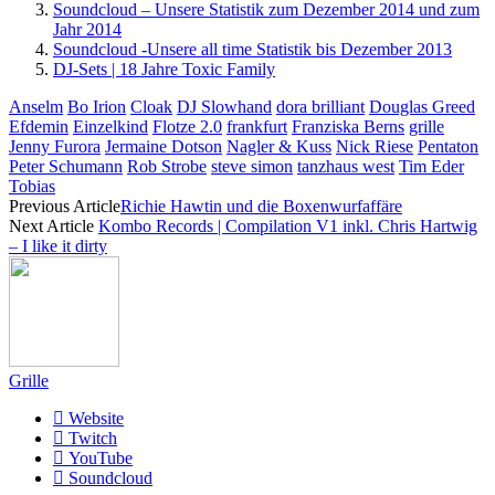
Soundcloud – Unsere Statistik zum Dezember 2014 und zum
Jahr 2014
Soundcloud -Unsere all time Statistik bis Dezember 2013
DJ-Sets | 18 Jahre Toxic Family
Anselm
Bo Irion
Cloak
DJ Slowhand
dora brilliant
Douglas Greed
Efdemin
Einzelkind
Flotze 2.0
frankfurt
Franziska Berns
grille
Jenny Furora
Jermaine Dotson
Nagler & Kuss
Nick Riese
Pentaton
Peter Schumann
Rob Strobe
steve simon
tanzhaus west
Tim Eder
Tobias
Previous Article
Richie Hawtin und die Boxenwurfaffäre
Next Article
Kombo Records | Compilation V1 inkl. Chris Hartwig
– I like it dirty
Grille
Website
Twitch
YouTube
Soundcloud