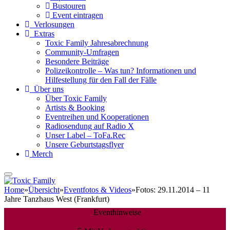
Bustouren
Event eintragen
Verlosungen
Extras
Toxic Family Jahresabrechnung
Community-Umfragen
Besondere Beiträge
Polizeikontrolle – Was tun? Informationen und
Hilfestellung für den Fall der Fälle
Über uns
Über Toxic Family
Artists & Booking
Eventreihen und Kooperationen
Radiosendung auf Radio X
Unser Label – ToFa.Rec
Unsere Geburtstagsflyer
Merch
Home
»
Übersicht
»
Eventfotos & Videos
»
Fotos: 29.11.2014 – 11
Jahre Tanzhaus West (Frankfurt)
Eventhinweise