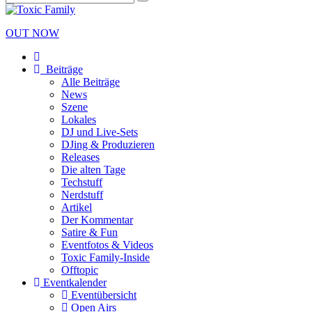
OUT NOW
Beiträge
Alle Beiträge
News
Szene
Lokales
DJ und Live-Sets
DJing & Produzieren
Releases
Die alten Tage
Techstuff
Nerdstuff
Artikel
Der Kommentar
Satire & Fun
Eventfotos & Videos
Toxic Family-Inside
Offtopic
Eventkalender
Eventübersicht
Open Airs