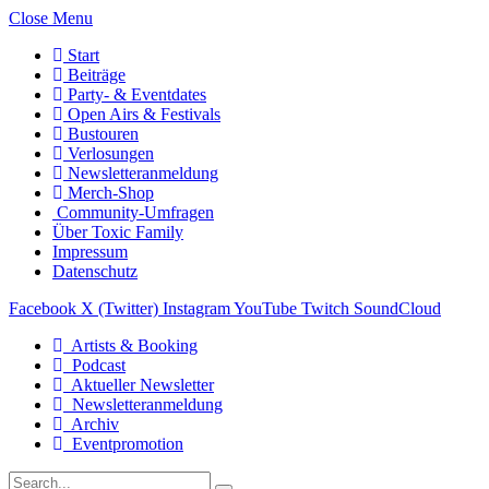
Close Menu
Start
Beiträge
Party- & Eventdates
Open Airs & Festivals
Bustouren
Verlosungen
Newsletteranmeldung
Merch-Shop
Community-Umfragen
Über Toxic Family
Impressum
Datenschutz
Facebook
X (Twitter)
Instagram
YouTube
Twitch
SoundCloud
Artists & Booking
Podcast
Aktueller Newsletter
Newsletteranmeldung
Archiv
Eventpromotion