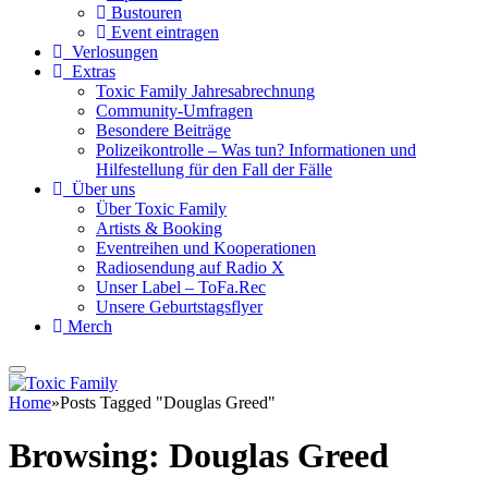
Bustouren
Event eintragen
Verlosungen
Extras
Toxic Family Jahresabrechnung
Community-Umfragen
Besondere Beiträge
Polizeikontrolle – Was tun? Informationen und
Hilfestellung für den Fall der Fälle
Über uns
Über Toxic Family
Artists & Booking
Eventreihen und Kooperationen
Radiosendung auf Radio X
Unser Label – ToFa.Rec
Unsere Geburtstagsflyer
Merch
Home
»
Posts Tagged "Douglas Greed"
Browsing:
Douglas Greed