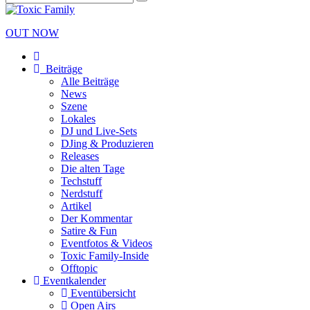
OUT NOW
Beiträge
Alle Beiträge
News
Szene
Lokales
DJ und Live-Sets
DJing & Produzieren
Releases
Die alten Tage
Techstuff
Nerdstuff
Artikel
Der Kommentar
Satire & Fun
Eventfotos & Videos
Toxic Family-Inside
Offtopic
Eventkalender
Eventübersicht
Open Airs