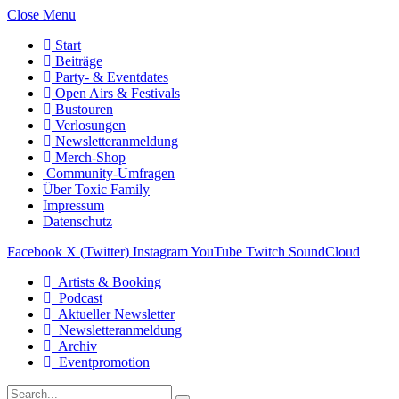
Close Menu
Start
Beiträge
Party- & Eventdates
Open Airs & Festivals
Bustouren
Verlosungen
Newsletteranmeldung
Merch-Shop
Community-Umfragen
Über Toxic Family
Impressum
Datenschutz
Facebook
X (Twitter)
Instagram
YouTube
Twitch
SoundCloud
Artists & Booking
Podcast
Aktueller Newsletter
Newsletteranmeldung
Archiv
Eventpromotion