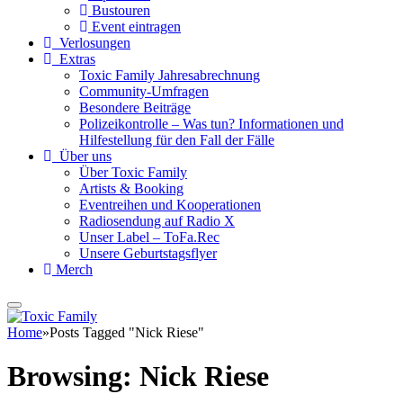
Bustouren
Event eintragen
Verlosungen
Extras
Toxic Family Jahresabrechnung
Community-Umfragen
Besondere Beiträge
Polizeikontrolle – Was tun? Informationen und
Hilfestellung für den Fall der Fälle
Über uns
Über Toxic Family
Artists & Booking
Eventreihen und Kooperationen
Radiosendung auf Radio X
Unser Label – ToFa.Rec
Unsere Geburtstagsflyer
Merch
Home
»
Posts Tagged "Nick Riese"
Browsing:
Nick Riese