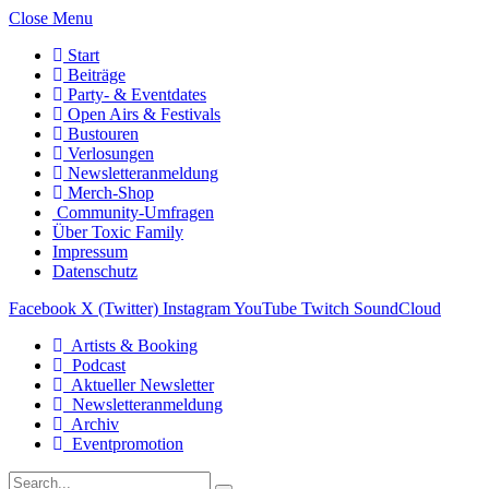
Close Menu
Start
Beiträge
Party- & Eventdates
Open Airs & Festivals
Bustouren
Verlosungen
Newsletteranmeldung
Merch-Shop
Community-Umfragen
Über Toxic Family
Impressum
Datenschutz
Facebook
X (Twitter)
Instagram
YouTube
Twitch
SoundCloud
Artists & Booking
Podcast
Aktueller Newsletter
Newsletteranmeldung
Archiv
Eventpromotion