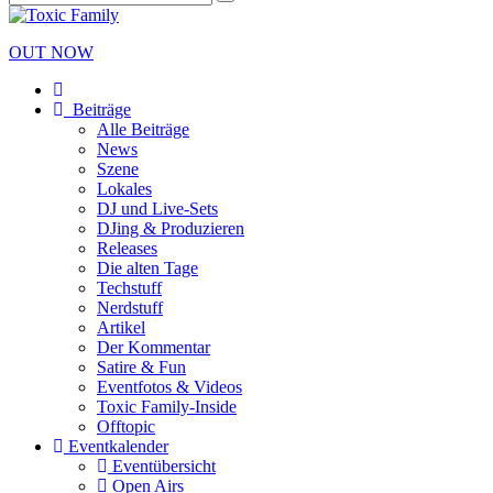
OUT NOW
Beiträge
Alle Beiträge
News
Szene
Lokales
DJ und Live-Sets
DJing & Produzieren
Releases
Die alten Tage
Techstuff
Nerdstuff
Artikel
Der Kommentar
Satire & Fun
Eventfotos & Videos
Toxic Family-Inside
Offtopic
Eventkalender
Eventübersicht
Open Airs