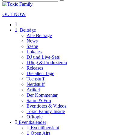
OUT NOW
Beiträge
Alle Beiträge
News
Szene
Lokales
DJ und Live-Sets
DJing & Produzieren
Releases
Die alten Tage
Techstuff
Nerdstuff
Artikel
Der Kommentar
Satire & Fun
Eventfotos & Videos
Toxic Family-Inside
Offtopic
Eventkalender
Eventübersicht
Open Airs