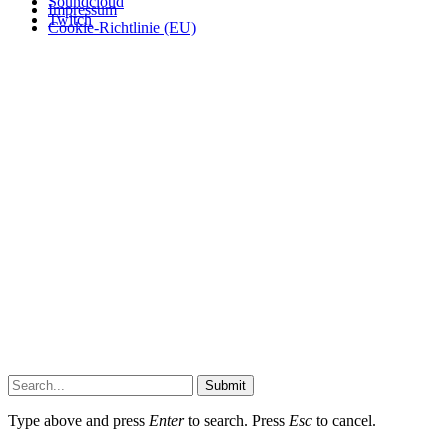
Soundcloud
Impressum
Twitch
Cookie-Richtlinie (EU)
Submit
Type above and press
Enter
to search. Press
Esc
to cancel.