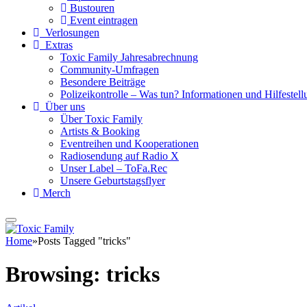
Bustouren
Event eintragen
Verlosungen
Extras
Toxic Family Jahresabrechnung
Community-Umfragen
Besondere Beiträge
Polizeikontrolle – Was tun? Informationen und Hilfestellu
Über uns
Über Toxic Family
Artists & Booking
Eventreihen und Kooperationen
Radiosendung auf Radio X
Unser Label – ToFa.Rec
Unsere Geburtstagsflyer
Merch
Home
»
Posts Tagged "tricks"
Browsing:
tricks