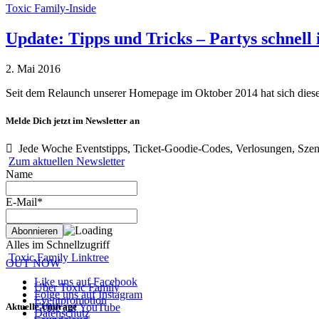
Toxic Family-Inside
Update: Tipps und Tricks – Partys schnell 
2. Mai 2016
Seit dem Relaunch unserer Homepage im Oktober 2014 hat sich dies
Melde Dich jetzt im Newsletter an
Jede Woche Eventstipps, Ticket-Goodie-Codes, Verlosungen, Szen
Zum aktuellen Newsletter
Name
E-Mail*
Alles im Schnellzugriff
Toxic Family Linktree
OUT NOW
Like uns auf Facebook
Über Toxic Family
Folge uns auf Instagram
Eventpromotion
Aktuelle Umfrage
Grille auf YouTube
Datenschutz