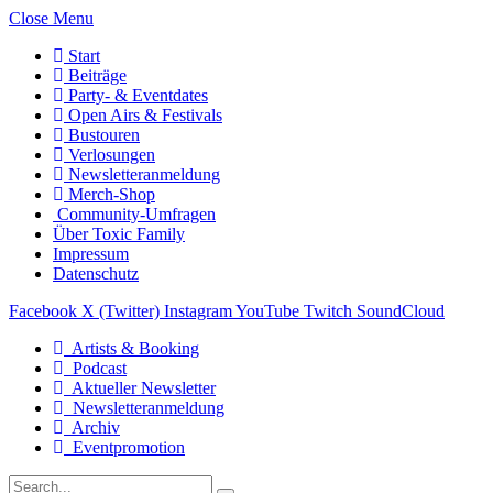
Close Menu
Start
Beiträge
Party- & Eventdates
Open Airs & Festivals
Bustouren
Verlosungen
Newsletteranmeldung
Merch-Shop
Community-Umfragen
Über Toxic Family
Impressum
Datenschutz
Facebook
X (Twitter)
Instagram
YouTube
Twitch
SoundCloud
Artists & Booking
Podcast
Aktueller Newsletter
Newsletteranmeldung
Archiv
Eventpromotion