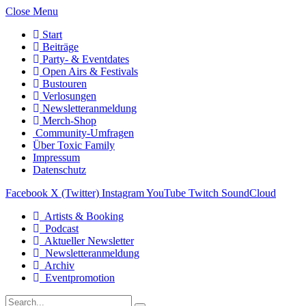
Close Menu
Start
Beiträge
Party- & Eventdates
Open Airs & Festivals
Bustouren
Verlosungen
Newsletteranmeldung
Merch-Shop
Community-Umfragen
Über Toxic Family
Impressum
Datenschutz
Facebook
X (Twitter)
Instagram
YouTube
Twitch
SoundCloud
Artists & Booking
Podcast
Aktueller Newsletter
Newsletteranmeldung
Archiv
Eventpromotion