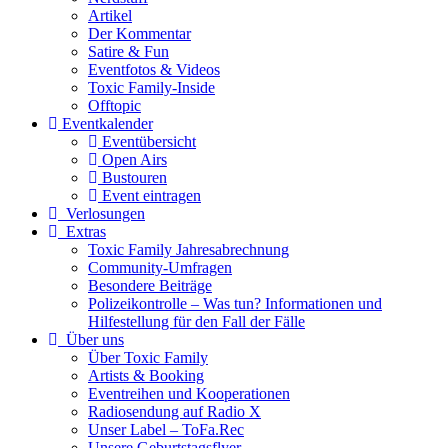
Artikel
Der Kommentar
Satire & Fun
Eventfotos & Videos
Toxic Family-Inside
Offtopic
Eventkalender
Eventübersicht
Open Airs
Bustouren
Event eintragen
Verlosungen
Extras
Toxic Family Jahresabrechnung
Community-Umfragen
Besondere Beiträge
Polizeikontrolle – Was tun? Informationen und
Hilfestellung für den Fall der Fälle
Über uns
Über Toxic Family
Artists & Booking
Eventreihen und Kooperationen
Radiosendung auf Radio X
Unser Label – ToFa.Rec
Unsere Geburtstagsflyer