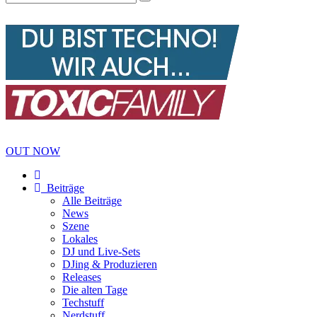
OUT NOW
Beiträge
Alle Beiträge
News
Szene
Lokales
DJ und Live-Sets
DJing & Produzieren
Releases
Die alten Tage
Techstuff
Nerdstuff