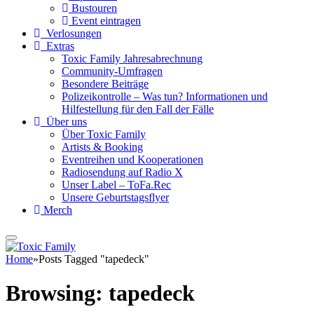
Bustouren
Event eintragen
Verlosungen
Extras
Toxic Family Jahresabrechnung
Community-Umfragen
Besondere Beiträge
Polizeikontrolle – Was tun? Informationen und
Hilfestellung für den Fall der Fälle
Über uns
Über Toxic Family
Artists & Booking
Eventreihen und Kooperationen
Radiosendung auf Radio X
Unser Label – ToFa.Rec
Unsere Geburtstagsflyer
Merch
Home
»
Posts Tagged "tapedeck"
Browsing:
tapedeck