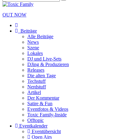
OUT NOW
Beiträge
Alle Beiträge
News
Szene
Lokales
DJ und Live-Sets
DJing & Produzieren
Releases
Die alten Tage
Techstuff
Nerdstuff
Artikel
Der Kommentar
Satire & Fun
Eventfotos & Videos
Toxic Family-Inside
Offtopic
Eventkalender
Eventübersicht
Open Airs