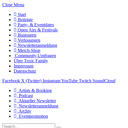
Close Menu
Start
Beiträge
Party- & Eventdates
Open Airs & Festivals
Bustouren
Verlosungen
Newsletteranmeldung
Merch-Shop
Community-Umfragen
Über Toxic Family
Impressum
Datenschutz
Facebook
X (Twitter)
Instagram
YouTube
Twitch
SoundCloud
Artists & Booking
Podcast
Aktueller Newsletter
Newsletteranmeldung
Archiv
Eventpromotion