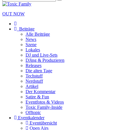
OUT NOW
Beiträge
Alle Beiträge
News
Szene
Lokales
DJ und Live-Sets
DJing & Produzieren
Releases
Die alten Tage
Techstuff
Nerdstuff
Artikel
Der Kommentar
Satire & Fun
Eventfotos & Videos
Toxic Family-Inside
Offtopic
Eventkalender
Eventübersicht
Open Airs