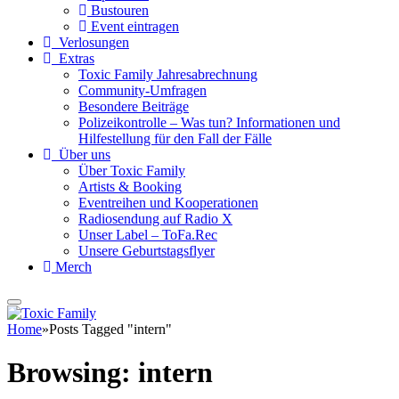
Bustouren
Event eintragen
Verlosungen
Extras
Toxic Family Jahresabrechnung
Community-Umfragen
Besondere Beiträge
Polizeikontrolle – Was tun? Informationen und
Hilfestellung für den Fall der Fälle
Über uns
Über Toxic Family
Artists & Booking
Eventreihen und Kooperationen
Radiosendung auf Radio X
Unser Label – ToFa.Rec
Unsere Geburtstagsflyer
Merch
Home
»
Posts Tagged "intern"
Browsing:
intern