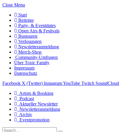
Close Menu
Start
Beiträge
Party- & Eventdates
Open Airs & Festivals
Bustouren
Verlosungen
Newsletteranmeldung
Merch-Shop
Community-Umfragen
Über Toxic Family
Impressum
Datenschutz
Facebook
X (Twitter)
Instagram
YouTube
Twitch
SoundCloud
Artists & Booking
Podcast
Aktueller Newsletter
Newsletteranmeldung
Archiv
Eventpromotion