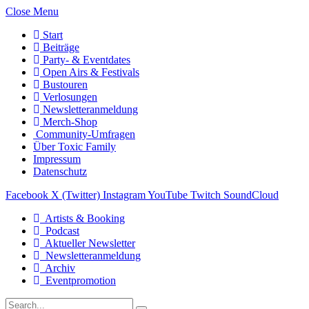
Close Menu
Start
Beiträge
Party- & Eventdates
Open Airs & Festivals
Bustouren
Verlosungen
Newsletteranmeldung
Merch-Shop
Community-Umfragen
Über Toxic Family
Impressum
Datenschutz
Facebook
X (Twitter)
Instagram
YouTube
Twitch
SoundCloud
Artists & Booking
Podcast
Aktueller Newsletter
Newsletteranmeldung
Archiv
Eventpromotion