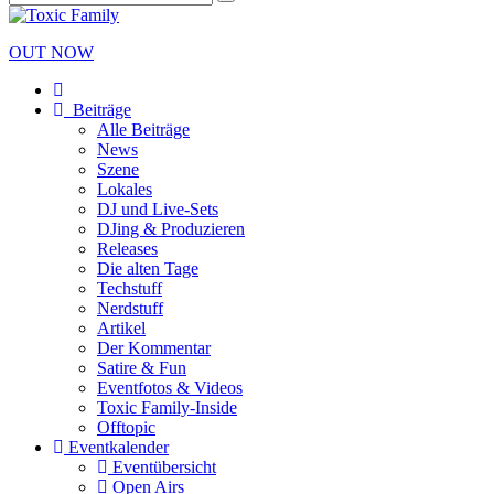
OUT NOW
Beiträge
Alle Beiträge
News
Szene
Lokales
DJ und Live-Sets
DJing & Produzieren
Releases
Die alten Tage
Techstuff
Nerdstuff
Artikel
Der Kommentar
Satire & Fun
Eventfotos & Videos
Toxic Family-Inside
Offtopic
Eventkalender
Eventübersicht
Open Airs