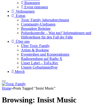
Bustouren
Event eintragen
Verlosungen
Extras
Toxic Family Jahresabrechnung
Community-Umfragen
Besondere Beiträge
Polizeikontrolle – Was tun? Informationen und
Hilfestellung für den Fall der Fälle
Über uns
Über Toxic Family
Artists & Booking
Eventreihen und Kooperationen
Radiosendung auf Radio X
Unser Label – ToFa.Rec
Unsere Geburtstagsflyer
Merch
Home
»
Posts Tagged "Insist Music"
Browsing:
Insist Music