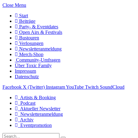
Close Menu
Start
Beiträge
Party- & Eventdates
Open Airs & Festivals
Bustouren
Verlosungen
Newsletteranmeldung
Merch-Shop
Community-Umfragen
Über Toxic Family
Impressum
Datenschutz
Facebook
X (Twitter)
Instagram
YouTube
Twitch
SoundCloud
Artists & Booking
Podcast
Aktueller Newsletter
Newsletteranmeldung
Archiv
Eventpromotion