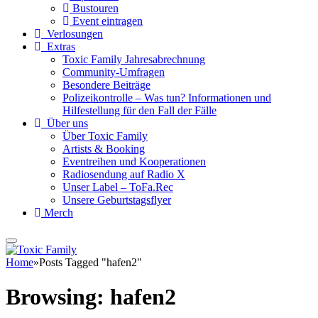
Bustouren
Event eintragen
Verlosungen
Extras
Toxic Family Jahresabrechnung
Community-Umfragen
Besondere Beiträge
Polizeikontrolle – Was tun? Informationen und
Hilfestellung für den Fall der Fälle
Über uns
Über Toxic Family
Artists & Booking
Eventreihen und Kooperationen
Radiosendung auf Radio X
Unser Label – ToFa.Rec
Unsere Geburtstagsflyer
Merch
Home
»
Posts Tagged "hafen2"
Browsing:
hafen2