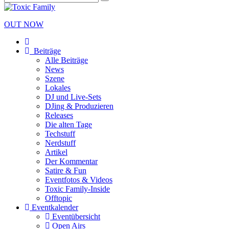
OUT NOW
Beiträge
Alle Beiträge
News
Szene
Lokales
DJ und Live-Sets
DJing & Produzieren
Releases
Die alten Tage
Techstuff
Nerdstuff
Artikel
Der Kommentar
Satire & Fun
Eventfotos & Videos
Toxic Family-Inside
Offtopic
Eventkalender
Eventübersicht
Open Airs