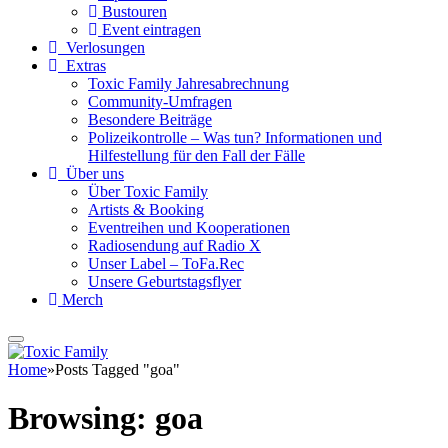
Bustouren
Event eintragen
Verlosungen
Extras
Toxic Family Jahresabrechnung
Community-Umfragen
Besondere Beiträge
Polizeikontrolle – Was tun? Informationen und
Hilfestellung für den Fall der Fälle
Über uns
Über Toxic Family
Artists & Booking
Eventreihen und Kooperationen
Radiosendung auf Radio X
Unser Label – ToFa.Rec
Unsere Geburtstagsflyer
Merch
Home
»
Posts Tagged "goa"
Browsing:
goa