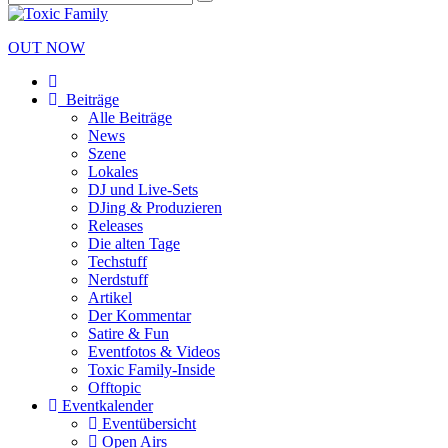
OUT NOW
Beiträge
Alle Beiträge
News
Szene
Lokales
DJ und Live-Sets
DJing & Produzieren
Releases
Die alten Tage
Techstuff
Nerdstuff
Artikel
Der Kommentar
Satire & Fun
Eventfotos & Videos
Toxic Family-Inside
Offtopic
Eventkalender
Eventübersicht
Open Airs