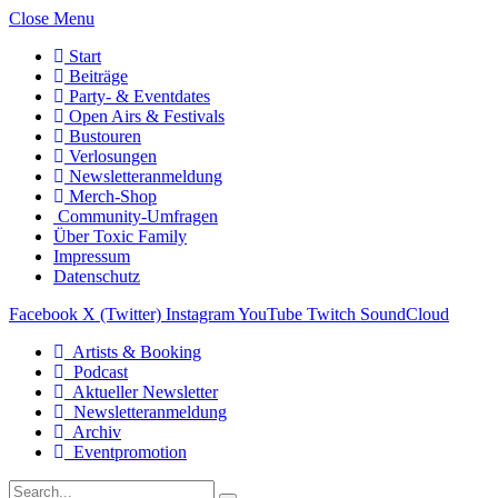
Close Menu
Start
Beiträge
Party- & Eventdates
Open Airs & Festivals
Bustouren
Verlosungen
Newsletteranmeldung
Merch-Shop
Community-Umfragen
Über Toxic Family
Impressum
Datenschutz
Facebook
X (Twitter)
Instagram
YouTube
Twitch
SoundCloud
Artists & Booking
Podcast
Aktueller Newsletter
Newsletteranmeldung
Archiv
Eventpromotion