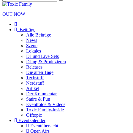
OUT NOW
Beiträge
Alle Beiträge
News
Szene
Lokales
DJ und Live-Sets
DJing & Produzieren
Releases
Die alten Tage
Techstuff
Nerdstuff
Artikel
Der Kommentar
Satire & Fun
Eventfotos & Videos
Toxic Family-Inside
Offtopic
Eventkalender
Eventübersicht
Open Airs