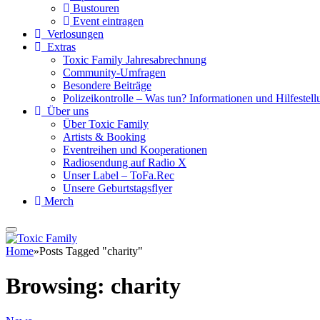
Bustouren
Event eintragen
Verlosungen
Extras
Toxic Family Jahresabrechnung
Community-Umfragen
Besondere Beiträge
Polizeikontrolle – Was tun? Informationen und Hilfestellu
Über uns
Über Toxic Family
Artists & Booking
Eventreihen und Kooperationen
Radiosendung auf Radio X
Unser Label – ToFa.Rec
Unsere Geburtstagsflyer
Merch
Home
»
Posts Tagged "charity"
Browsing:
charity