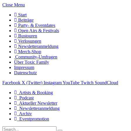
Close Menu
Start
Beiträge
Party- & Eventdates
Open Airs & Festivals
Bustouren
Verlosungen
Newsletteranmeldung
Merch-Shop
Community-Umfragen
Über Toxic Family
Impressum
Datenschutz
Facebook
X (Twitter)
Instagram
YouTube
Twitch
SoundCloud
Artists & Booking
Podcast
Aktueller Newsletter
Newsletteranmeldung
Archiv
Eventpromotion