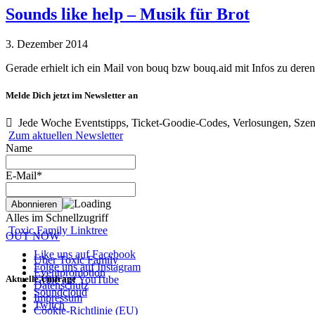
Sounds like help – Musik für Brot
3. Dezember 2014
Gerade erhielt ich ein Mail von bouq bzw bouq.aid mit Infos zu dere
Melde Dich jetzt im Newsletter an
Jede Woche Eventstipps, Ticket-Goodie-Codes, Verlosungen, Szen
Zum aktuellen Newsletter
Name
E-Mail*
Alles im Schnellzugriff
Toxic Family Linktree
OUT NOW
Like uns auf Facebook
Über Toxic Family
Folge uns auf Instagram
Eventpromotion
Aktuelle Umfrage
Grille auf YouTube
Datenschutz
Soundcloud
Impressum
Twitch
Cookie-Richtlinie (EU)