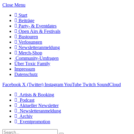
Close Menu
Start
Beiträge
Party- & Eventdates
Open Airs & Festivals
Bustouren
Verlosungen
Newsletteranmeldung
Merch-Shop
Community-Umfragen
Über Toxic Family
Impressum
Datenschutz
Facebook
X (Twitter)
Instagram
YouTube
Twitch
SoundCloud
Artists & Booking
Podcast
Aktueller Newsletter
Newsletteranmeldung
Archiv
Eventpromotion