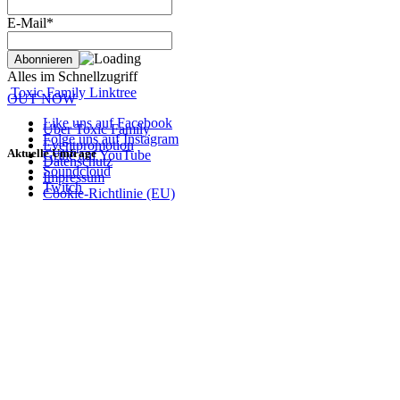
E-Mail*
Alles im Schnellzugriff
Toxic Family Linktree
OUT NOW
Like uns auf Facebook
Über Toxic Family
Folge uns auf Instagram
Eventpromotion
Aktuelle Umfrage
Grille auf YouTube
Datenschutz
Soundcloud
Impressum
Twitch
Cookie-Richtlinie (EU)