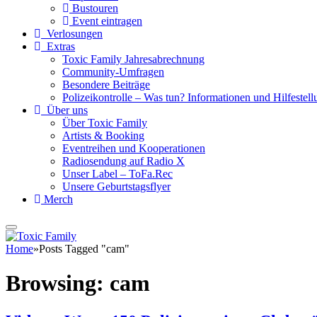
Bustouren
Event eintragen
Verlosungen
Extras
Toxic Family Jahresabrechnung
Community-Umfragen
Besondere Beiträge
Polizeikontrolle – Was tun? Informationen und Hilfestellu
Über uns
Über Toxic Family
Artists & Booking
Eventreihen und Kooperationen
Radiosendung auf Radio X
Unser Label – ToFa.Rec
Unsere Geburtstagsflyer
Merch
Home
»
Posts Tagged "cam"
Browsing:
cam