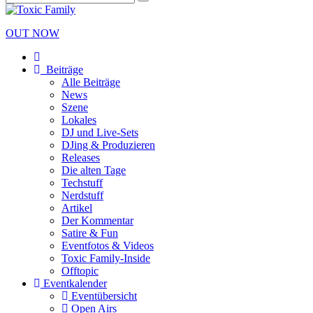
OUT NOW
Beiträge
Alle Beiträge
News
Szene
Lokales
DJ und Live-Sets
DJing & Produzieren
Releases
Die alten Tage
Techstuff
Nerdstuff
Artikel
Der Kommentar
Satire & Fun
Eventfotos & Videos
Toxic Family-Inside
Offtopic
Eventkalender
Eventübersicht
Open Airs