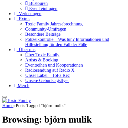
Bustouren
Event eintragen
Verlosungen
Extras
Toxic Family Jahresabrechnung
Community-Umfragen
Besondere Beiträge
Polizeikontrolle – Was tun? Informationen und
Hilfestellung für den Fall der Fälle
Über uns
Über Toxic Family
Artists & Booking
Eventreihen und Kooperationen
Radiosendung auf Radio X
Unser Label – ToFa.Rec
Unsere Geburtstagsflyer
Merch
Home
»
Posts Tagged "björn mulik"
Browsing:
björn mulik