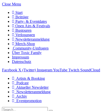
Close Menu
Start
Beiträge
Party- & Eventdates
Open Airs & Festivals
Bustouren
Verlosungen
Newsletteranmeldung
Merch-Shop
Community-Umfragen
Über Toxic Family
Impressum
Datenschutz
Facebook
X (Twitter)
Instagram
YouTube
Twitch
SoundCloud
Artists & Booking
Podcast
Aktueller Newsletter
Newsletteranmeldung
Archiv
Eventpromotion