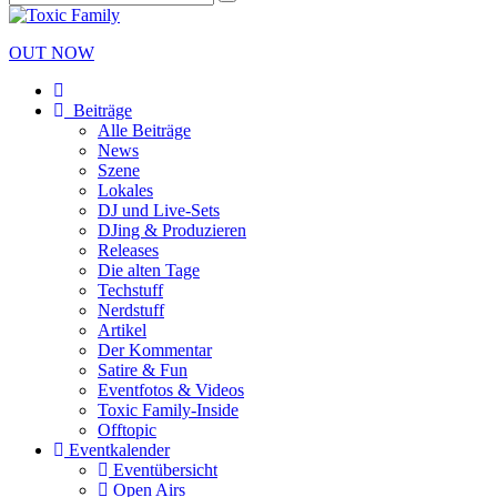
OUT NOW
Beiträge
Alle Beiträge
News
Szene
Lokales
DJ und Live-Sets
DJing & Produzieren
Releases
Die alten Tage
Techstuff
Nerdstuff
Artikel
Der Kommentar
Satire & Fun
Eventfotos & Videos
Toxic Family-Inside
Offtopic
Eventkalender
Eventübersicht
Open Airs