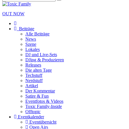
OUT NOW
Beiträge
Alle Beiträge
News
Szene
Lokales
DJ und Live-Sets
DJing & Produzieren
Releases
Die alten Tage
Techstuff
Nerdstuff
Artikel
Der Kommentar
Satire & Fun
Eventfotos & Videos
Toxic Family-Inside
Offtopic
Eventkalender
Eventübersicht
Open Airs