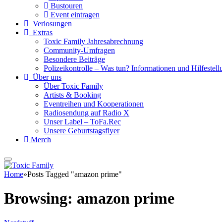
Bustouren
Event eintragen
Verlosungen
Extras
Toxic Family Jahresabrechnung
Community-Umfragen
Besondere Beiträge
Polizeikontrolle – Was tun? Informationen und Hilfestellu
Über uns
Über Toxic Family
Artists & Booking
Eventreihen und Kooperationen
Radiosendung auf Radio X
Unser Label – ToFa.Rec
Unsere Geburtstagsflyer
Merch
Home
»
Posts Tagged "amazon prime"
Browsing:
amazon prime