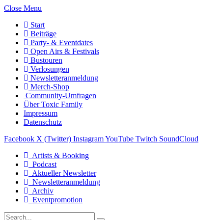
Close Menu
Start
Beiträge
Party- & Eventdates
Open Airs & Festivals
Bustouren
Verlosungen
Newsletteranmeldung
Merch-Shop
Community-Umfragen
Über Toxic Family
Impressum
Datenschutz
Facebook
X (Twitter)
Instagram
YouTube
Twitch
SoundCloud
Artists & Booking
Podcast
Aktueller Newsletter
Newsletteranmeldung
Archiv
Eventpromotion