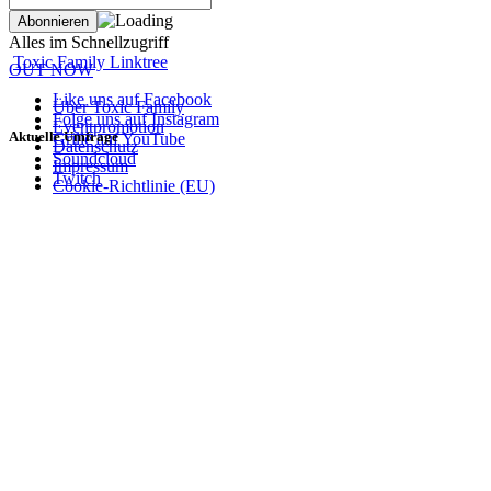
Alles im Schnellzugriff
Toxic Family Linktree
OUT NOW
Like uns auf Facebook
Über Toxic Family
Folge uns auf Instagram
Eventpromotion
Aktuelle Umfrage
Grille auf YouTube
Datenschutz
Soundcloud
Impressum
Twitch
Cookie-Richtlinie (EU)