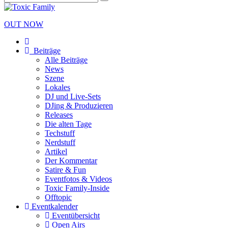
OUT NOW
Beiträge
Alle Beiträge
News
Szene
Lokales
DJ und Live-Sets
DJing & Produzieren
Releases
Die alten Tage
Techstuff
Nerdstuff
Artikel
Der Kommentar
Satire & Fun
Eventfotos & Videos
Toxic Family-Inside
Offtopic
Eventkalender
Eventübersicht
Open Airs