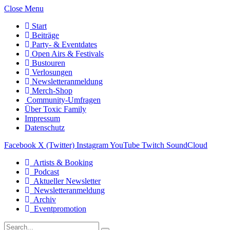
Close Menu
Start
Beiträge
Party- & Eventdates
Open Airs & Festivals
Bustouren
Verlosungen
Newsletteranmeldung
Merch-Shop
Community-Umfragen
Über Toxic Family
Impressum
Datenschutz
Facebook
X (Twitter)
Instagram
YouTube
Twitch
SoundCloud
Artists & Booking
Podcast
Aktueller Newsletter
Newsletteranmeldung
Archiv
Eventpromotion