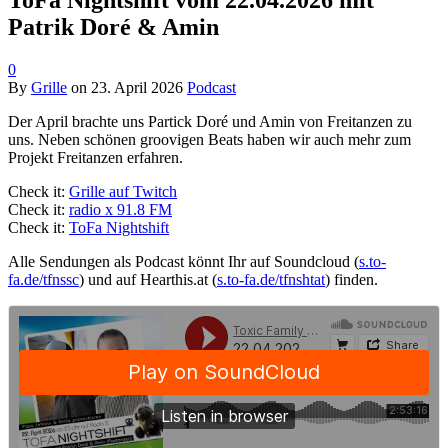
ToFa Nightshift vom 22.04.2026 mit
Patrik Doré & Amin
0
By
Grille
on
23. April 2026
Podcast
Der April brachte uns Partick Doré und Amin von Freitanzen zu
uns. Neben schönen groovigen Beats haben wir auch mehr zum
Projekt Freitanzen erfahren.
Check it:
Grille auf Twitch
Check it:
radio x 91.8 FM
Check it:
ToFa Nightshift
Alle Sendungen als Podcast könnt Ihr auf Soundcloud (
s.to-
fa.de/tfnssc
) und auf Hearthis.at (
s.to-fa.de/tfnshtat
) finden.