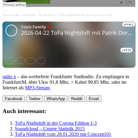
Toxic Family – Frankfurt
·
22.04.2026 – ToFa Nightshift mit Patrik Doré & Amin
radio x
– das werbefreie Frankfurter Stadtradio. Zu empfangen in
Frankfurt/M. über Ukw 91,8 Mhz. + Kabel 99,85 Mhz. oder im
Internet als
MP3-Stream
.
Facebook
Twitter
WhatsApp
Reddit
Email
Auch interessant:
ToFa Nightshift in der Corona Edition 1-3
Soundcloud – Unsere Statistik 2015
ToFa Nightshift vom 28.01.2026 mit Concept101