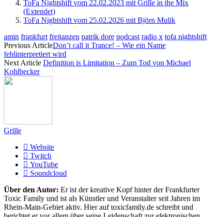
ToFa Nightshift vom 22.02.2023 mit Grille in the Mix
(Extendet)
ToFa Nightshift vom 25.02.2026 mit Björn Mulik
amin
frankfurt
freitanzen
patrik dore
podcast
radio x
tofa nightshift
Previous Article
Don’t call it Trance! – Wie ein Name
fehlinterpretiert wird
Next Article
Definition is Limitation – Zum Tod von Michael
Kohlbecker
Grille
Website
Twitch
YouTube
Soundcloud
Über den Autor:
Er ist der kreative Kopf hinter der Frankfurter
Toxic Family und ist als Künstler und Veranstalter seit Jahren im
Rhein-Main-Gebiet aktiv. Hier auf toxicfamily.de schreibt und
berichtet er vor allem über seine Leidenschaft zur elektronischen