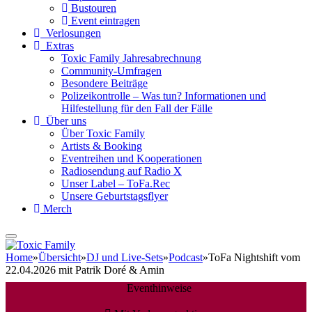
Bustouren
Event eintragen
Verlosungen
Extras
Toxic Family Jahresabrechnung
Community-Umfragen
Besondere Beiträge
Polizeikontrolle – Was tun? Informationen und
Hilfestellung für den Fall der Fälle
Über uns
Über Toxic Family
Artists & Booking
Eventreihen und Kooperationen
Radiosendung auf Radio X
Unser Label – ToFa.Rec
Unsere Geburtstagsflyer
Merch
Home
»
Übersicht
»
DJ und Live-Sets
»
Podcast
»
ToFa Nightshift vom
22.04.2026 mit Patrik Doré & Amin
Eventhinweise