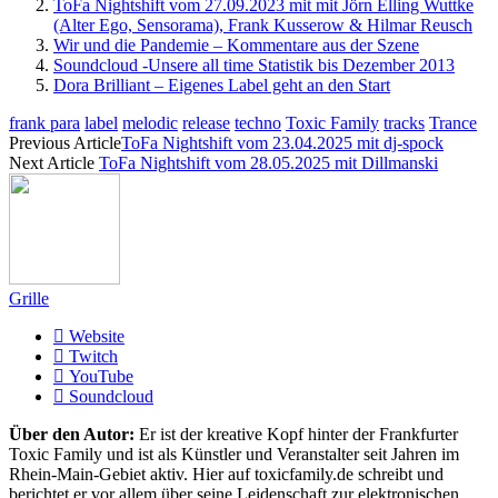
ToFa Nightshift vom 27.09.2023 mit mit Jörn Elling Wuttke
(Alter Ego, Sensorama), Frank Kusserow & Hilmar Reusch
Wir und die Pandemie – Kommentare aus der Szene
Soundcloud -Unsere all time Statistik bis Dezember 2013
Dora Brilliant – Eigenes Label geht an den Start
frank para
label
melodic
release
techno
Toxic Family
tracks
Trance
Previous Article
ToFa Nightshift vom 23.04.2025 mit dj-spock
Next Article
ToFa Nightshift vom 28.05.2025 mit Dillmanski
Grille
Website
Twitch
YouTube
Soundcloud
Über den Autor:
Er ist der kreative Kopf hinter der Frankfurter
Toxic Family und ist als Künstler und Veranstalter seit Jahren im
Rhein-Main-Gebiet aktiv. Hier auf toxicfamily.de schreibt und
berichtet er vor allem über seine Leidenschaft zur elektronischen