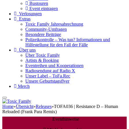
Bustouren
Event eintragen
Verlosungen
Extras
Toxic Family Jahresabrechnung
Community-Umfragen
Besondere Beiträge
Polizeikontrolle – Was tun? Informationen und
Hilfestellung für den Fall der Fälle
Über uns
Über Toxic Family
Artists & Booking
Eventreihen und Kooperationen
Radiosendung auf Radio X
Unser Label – ToFa.Rec
Unsere Geburtstagsflyer
Merch
Home
»
Übersicht
»
Releases
»
TOFA036 | Resistance D – Human
Reloaded (Frank Para Remix)
Eventhinweise