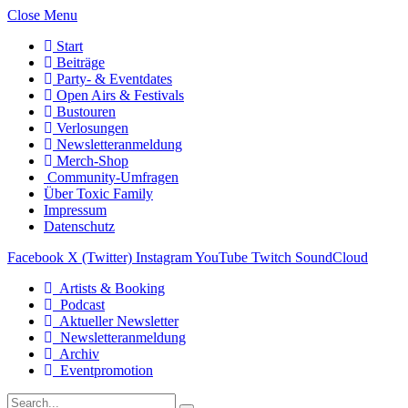
Close Menu
Start
Beiträge
Party- & Eventdates
Open Airs & Festivals
Bustouren
Verlosungen
Newsletteranmeldung
Merch-Shop
Community-Umfragen
Über Toxic Family
Impressum
Datenschutz
Facebook
X (Twitter)
Instagram
YouTube
Twitch
SoundCloud
Artists & Booking
Podcast
Aktueller Newsletter
Newsletteranmeldung
Archiv
Eventpromotion