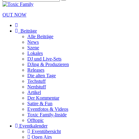
OUT NOW
Beiträge
Alle Beiträge
News
Szene
Lokales
DJ und Live-Sets
DJing & Produzieren
Releases
Die alten Tage
Techstuff
Nerdstuff
Artikel
Der Kommentar
Satire & Fun
Eventfotos & Videos
Toxic Family-Inside
Offtopic
Eventkalender
Eventübersicht
Open Airs