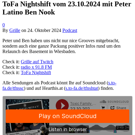
ToFa Nightshift vom 23.10.2024 mit Peter
Latino Ben Nook
0
By
Grille
on
24. Oktober 2024
Podcast
Peter und Ben haben uns nicht nur nice Grooves mitgebracht,
sondern auch eine ganze Packung positiver Infos rund um den
Relaunch des Basement in Wiesbaden.
Check it:
Grille auf Twitch
Check it:
radio x 91.8 FM
Check it:
ToFa Nightshift
Alle Sendungen als Podcast könnt Ihr auf Soundcloud (
s.to-
fa.de/tfnssc
) und auf Hearthis.at (
s.to-fa.de/tfnshtat
) finden.