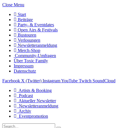
Close Menu
Start
Beiträge
Party- & Eventdates
Open Airs & Festivals
Bustouren
Verlosungen
Newsletteranmeldung
Merch-Shop
Community-Umfragen
Über Toxic Family
Impressum
Datenschutz
Facebook
X (Twitter)
Instagram
YouTube
Twitch
SoundCloud
Artists & Booking
Podcast
Aktueller Newsletter
Newsletteranmeldung
Archiv
Eventpromotion