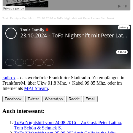
Toxic Family – Frankfurt
·
23.10.2024 – ToFa Nightshift mit Peter Latino Ben Nook
radio x
– das werbefreie Frankfurter Stadtradio. Zu empfangen in
Frankfurt/M. über Ukw 91,8 Mhz. + Kabel 99,85 Mhz. oder im
Internet als
MP3-Stream
.
Facebook
Twitter
WhatsApp
Reddit
Email
Auch interessant:
ToFa Nightshift vom 24.08.2016 – Zu Gast: Peter Latino,
Tom Schön & Schnick S.