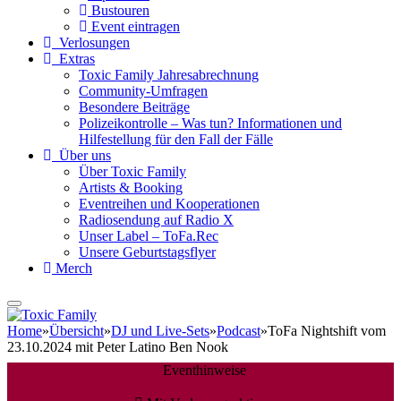
Bustouren
Event eintragen
Verlosungen
Extras
Toxic Family Jahresabrechnung
Community-Umfragen
Besondere Beiträge
Polizeikontrolle – Was tun? Informationen und
Hilfestellung für den Fall der Fälle
Über uns
Über Toxic Family
Artists & Booking
Eventreihen und Kooperationen
Radiosendung auf Radio X
Unser Label – ToFa.Rec
Unsere Geburtstagsflyer
Merch
Home
»
Übersicht
»
DJ und Live-Sets
»
Podcast
»
ToFa Nightshift vom
23.10.2024 mit Peter Latino Ben Nook
Eventhinweise