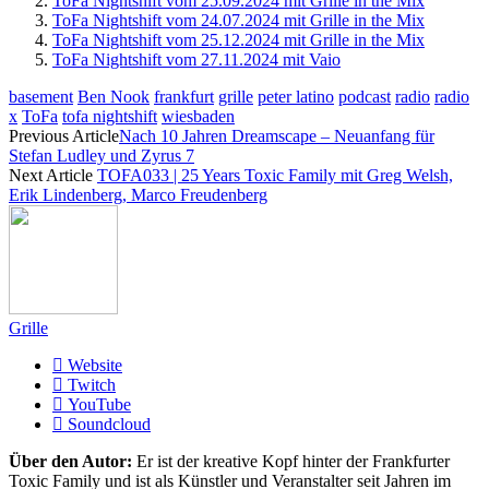
ToFa Nightshift vom 25.09.2024 mit Grille in the Mix
ToFa Nightshift vom 24.07.2024 mit Grille in the Mix
ToFa Nightshift vom 25.12.2024 mit Grille in the Mix
ToFa Nightshift vom 27.11.2024 mit Vaio
basement
Ben Nook
frankfurt
grille
peter latino
podcast
radio
radio
x
ToFa
tofa nightshift
wiesbaden
Previous Article
Nach 10 Jahren Dreamscape – Neuanfang für
Stefan Ludley und Zyrus 7
Next Article
TOFA033 | 25 Years Toxic Family mit Greg Welsh,
Erik Lindenberg, Marco Freudenberg
Grille
Website
Twitch
YouTube
Soundcloud
Über den Autor:
Er ist der kreative Kopf hinter der Frankfurter
Toxic Family und ist als Künstler und Veranstalter seit Jahren im