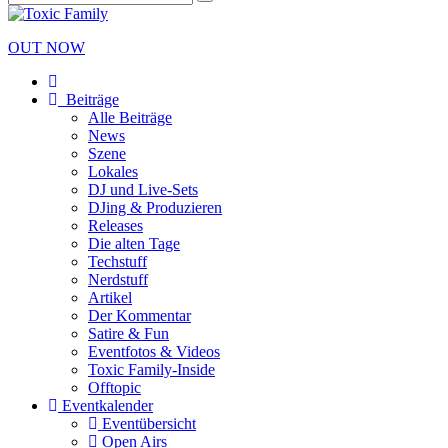
OUT NOW
Beiträge
Alle Beiträge
News
Szene
Lokales
DJ und Live-Sets
DJing & Produzieren
Releases
Die alten Tage
Techstuff
Nerdstuff
Artikel
Der Kommentar
Satire & Fun
Eventfotos & Videos
Toxic Family-Inside
Offtopic
Eventkalender
Eventübersicht
Open Airs