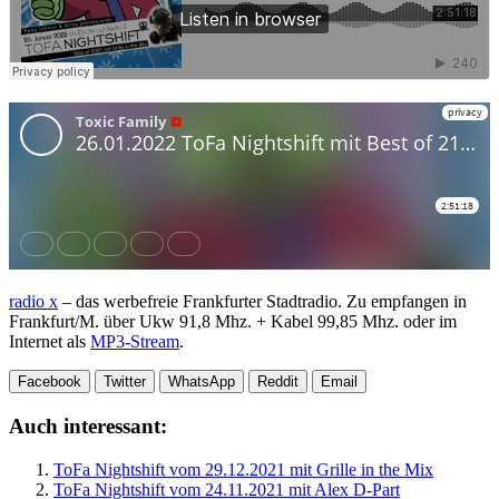
radio x
– das werbefreie Frankfurter Stadtradio. Zu empfangen in
Frankfurt/M. über Ukw 91,8 Mhz. + Kabel 99,85 Mhz. oder im
Internet als
MP3-Stream
.
Facebook
Twitter
WhatsApp
Reddit
Email
Auch interessant:
ToFa Nightshift vom 29.12.2021 mit Grille in the Mix
ToFa Nightshift vom 24.11.2021 mit Alex D-Part