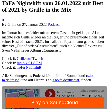
ToFa Nightshift vom 26.01.2022 mit Best
of 2021 by Grille in the Mix
0
By
Grille
on
27. Januar 2022
Podcast
Im Januar hatte es leider mit unserem Gast nicht geklappt. Also
machte sich Grille wieder an die Regler und präsentierte einen Teil
seiner Best of Tracks 2021. Im Talk mit Papa Johann gab es neben
diverser „Out of order-Geschichten“, auch ein kleines Review zu
Sven Väths neues Album „
Catharsis
„.
Check it:
Grille auf Twitch
Check it:
radio x 91.8 FM
Check it:
ToFa Nightshift
Alle Sendungen als Podcast könnt Ihr auf Soundcloud (
s.to-
fa.de/tfnssc
) und auf Hearthis.at (
s.to-fa.de/tfnshtat
) finden.