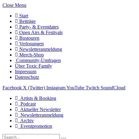
Close Menu
Start
Beiträge
Party- & Eventdates
Open Airs & Festivals
Bustouren
Verlosungen
Newsletteranmeldung
Merch-Shop
Community-Umfragen
Über Toxic Family
Impressum
Datenschutz
Facebook
X (Twitter)
Instagram
YouTube
Twitch
SoundCloud
Artists & Booking
Podcast
Aktueller Newsletter
Newsletteranmeldung
Archiv
Eventpromotion