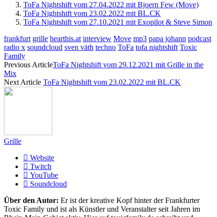
ToFa Nightshift vom 27.04.2022 mit Bjoern Few (Move)
ToFa Nightshift vom 23.02.2022 mit BL.CK
ToFa Nightshift vom 27.10.2021 mit Exopilot & Steve Simon
frankfurt
grille
hearthis.at
interview
Move
mp3
papa johann
podcast
radio x
soundcloud
sven väth
techno
ToFa
tofa nightshift
Toxic
Family
Previous Article
ToFa Nightshift vom 29.12.2021 mit Grille in the
Mix
Next Article
ToFa Nightshift vom 23.02.2022 mit BL.CK
Grille
Website
Twitch
YouTube
Soundcloud
Über den Autor:
Er ist der kreative Kopf hinter der Frankfurter
Toxic Family und ist als Künstler und Veranstalter seit Jahren im