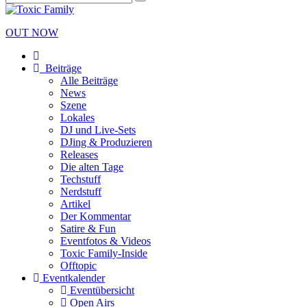
OUT NOW
Beiträge
Alle Beiträge
News
Szene
Lokales
DJ und Live-Sets
DJing & Produzieren
Releases
Die alten Tage
Techstuff
Nerdstuff
Artikel
Der Kommentar
Satire & Fun
Eventfotos & Videos
Toxic Family-Inside
Offtopic
Eventkalender
Eventübersicht
Open Airs