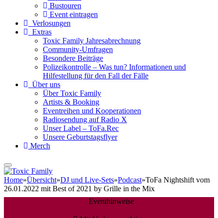
Bustouren
Event eintragen
Verlosungen
Extras
Toxic Family Jahresabrechnung
Community-Umfragen
Besondere Beiträge
Polizeikontrolle – Was tun? Informationen und
Hilfestellung für den Fall der Fälle
Über uns
Über Toxic Family
Artists & Booking
Eventreihen und Kooperationen
Radiosendung auf Radio X
Unser Label – ToFa.Rec
Unsere Geburtstagsflyer
Merch
Home
»
Übersicht
»
DJ und Live-Sets
»
Podcast
»
ToFa Nightshift vom
26.01.2022 mit Best of 2021 by Grille in the Mix
Eventhinweise